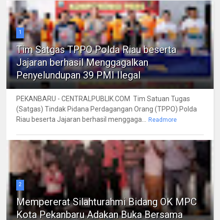
1
Tim Satgas TPPO Polda Riau beserta
Jajaran berhasil Menggagalkan
Penyelundupan 39 PMI Ilegal
PEKANBARU - CENTRALPUBLIK.COM Tim Satuan Tugas
(Satgas) Tindak Pidana Perdagangan Orang (TPPO) Polda
Riau beserta Jajaran berhasil menggaga...
Readmore
2
Mempererat Silahturahmi Bidang OK MPC
Kota Pekanbaru Adakan Buka Bersama