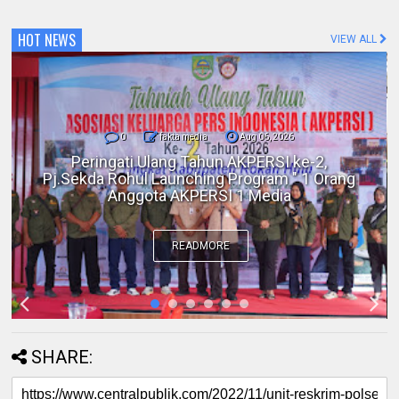
HOT NEWS
VIEW ALL
0
fakta media
Aug 06, 2026
Polres Inhil bersama Pemkab Inhil dan
BKSDA Riau Perkuat Sinergi Tangani
Gangguan Kera Liar di Tembilahan
READMORE
SHARE: