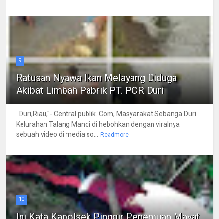
9
Ratusan Nyawa Ikan Melayang Diduga
Akibat Limbah Pabrik PT. PCR Duri
Duri,Riau,"- Central publik. Com, Masyarakat Sebanga Duri
Kelurahan Talang Mandi di hebohkan dengan viralnya
sebuah video di media so...
Readmore
10
Ini Kata Kapolsek Pinggir Penemuan Mayat