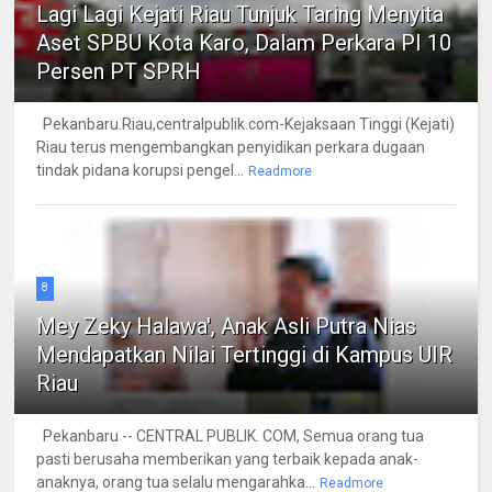
Lagi Lagi Kejati Riau Tunjuk Taring Menyita
Aset SPBU Kota Karo, Dalam Perkara PI 10
Persen PT SPRH
Pekanbaru.Riau,centralpublik.com-Kejaksaan Tinggi (Kejati)
Riau terus mengembangkan penyidikan perkara dugaan
tindak pidana korupsi pengel...
Readmore
8
Mey Zeky Halawa', Anak Asli Putra Nias
Mendapatkan Nilai Tertinggi di Kampus UIR
Riau
Pekanbaru -- CENTRAL PUBLIK. COM, Semua orang tua
pasti berusaha memberikan yang terbaik kepada anak-
anaknya, orang tua selalu mengarahka...
Readmore