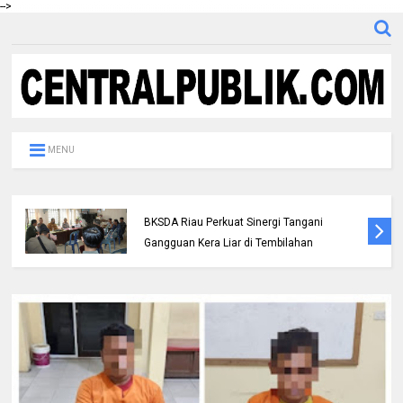
-->
MENU
Polres Inhil bersama Pemkab Inhil dan
BKSDA Riau Perkuat Sinergi Tangani
Gangguan Kera Liar di Tembilahan