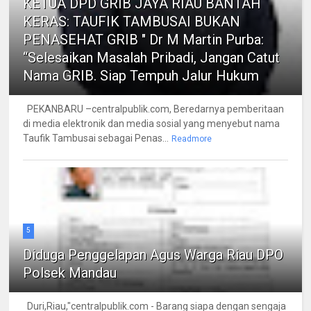
KETUA DPD GRIB JAYA RIAU BANTAH
KERAS: TAUFIK TAMBUSAI BUKAN
PENASEHAT GRIB " Dr M Martin Purba:
“Selesaikan Masalah Pribadi, Jangan Catut
Nama GRIB. Siap Tempuh Jalur Hukum
PEKANBARU –centralpublik.com, Beredarnya pemberitaan
di media elektronik dan media sosial yang menyebut nama
Taufik Tambusai sebagai Penas...
Readmore
5
Diduga Penggelapan Agus Warga Riau DPO
Polsek Mandau
Duri,Riau,"centralpublik.com - Barang siapa dengan sengaja