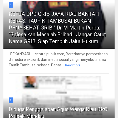
4
KETUA DPD GRIB JAYA RIAU BANTAH
KERAS: TAUFIK TAMBUSAI BUKAN
PENASEHAT GRIB " Dr M Martin Purba:
“Selesaikan Masalah Pribadi, Jangan Catut
Nama GRIB. Siap Tempuh Jalur Hukum
PEKANBARU –centralpublik.com, Beredarnya pemberitaan
di media elektronik dan media sosial yang menyebut nama
Taufik Tambusai sebagai Penas...
Readmore
5
Diduga Penggelapan Agus Warga Riau DPO
Polsek Mandau