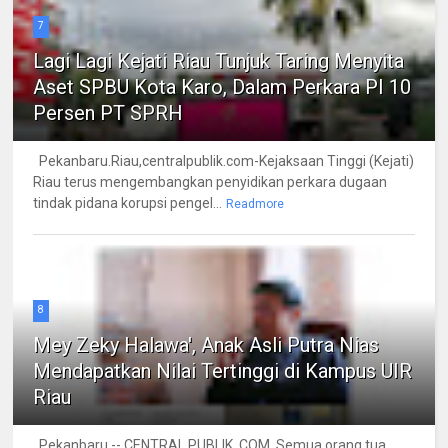
7
Lagi Lagi Kejati Riau Tunjuk Taring Menyita
Aset SPBU Kota Karo, Dalam Perkara PI 10
Persen PT SPRH
Pekanbaru.Riau,centralpublik.com-Kejaksaan Tinggi (Kejati)
Riau terus mengembangkan penyidikan perkara dugaan
tindak pidana korupsi pengel...
Readmore
8
Mey Zeky Halawa', Anak Asli Putra Nias
Mendapatkan Nilai Tertinggi di Kampus UIR
Riau
Pekanbaru -- CENTRAL PUBLIK. COM, Semua orang tua