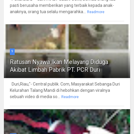
pasti berusaha memberikan yang terbaik kepada anak-
anaknya, orang tua selalu mengarahka...
Readmore
9
Ratusan Nyawa Ikan Melayang Diduga
Akibat Limbah Pabrik PT. PCR Duri
Duri,Riau,"- Central publik. Com, Masyarakat Sebanga Duri
Kelurahan Talang Mandi di hebohkan dengan viralnya
sebuah video di media so...
Readmore