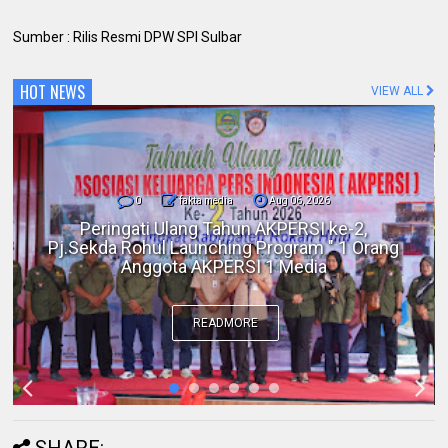
Sumber : Rilis Resmi DPW SPI Sulbar
HOT NEWS
VIEW ALL
0
fakta media
Aug 06, 2026
Polres Inhil bersama Pemkab Inhil dan
BKSDA Riau Perkuat Sinergi Tangani
Gangguan Kera Liar di Tembilahan
READMORE