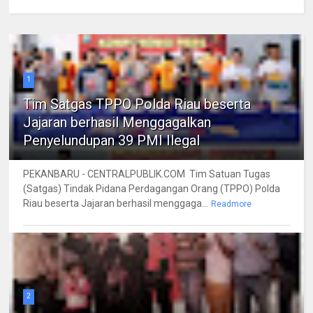
1
Tim Satgas TPPO Polda Riau beserta
Jajaran berhasil Menggagalkan
Penyelundupan 39 PMI Ilegal
PEKANBARU - CENTRALPUBLIK.COM Tim Satuan Tugas
(Satgas) Tindak Pidana Perdagangan Orang (TPPO) Polda
Riau beserta Jajaran berhasil menggaga...
Readmore
2