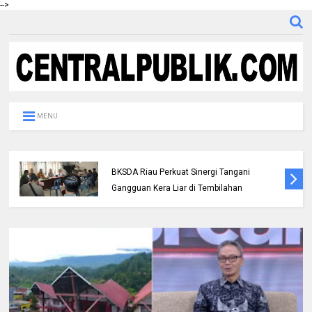
-->
MENU
Polres Inhil bersama Pemkab Inhil dan
BKSDA Riau Perkuat Sinergi Tangani
Gangguan Kera Liar di Tembilahan