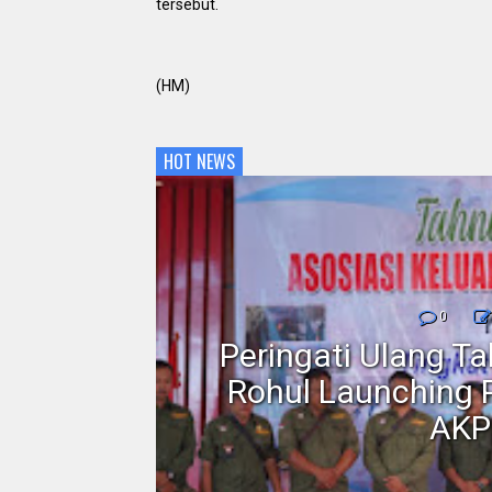
tersebut.
(HM)
HOT NEWS
nmor,
0
dan
Peringati Ulang T
Motor
Rohul Launching 
AKP