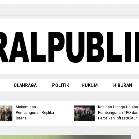
Raja Rambah dr. H.
OLAHRAGA
POLITIK
HUKUM
HIBURAN
Tengku Afrizal Dachlan,
Jemput Aspirasi Warga
M.M. Paparkan Rencana
Bambu Kuning, Robin P
Penataan Kompleks
Hutagalung Serap
Makam dan
Keluhan Hingga Usulan
Pembangunan Replika
Pembangunan TPQ dan
Istana
Perbaikan Infrastruktur