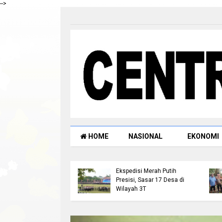
-->
HOME
NASIONAL
EKONOMI
snarkoba Polres
Kapolda Riau Lepas Tim
l Tangkap Pengedar
Ekspedisi Merah Putih
di Ujung Batu, Sita
Presisi, Sasar 17 Desa di
g Bukti 3,89 Gram
Wilayah 3T