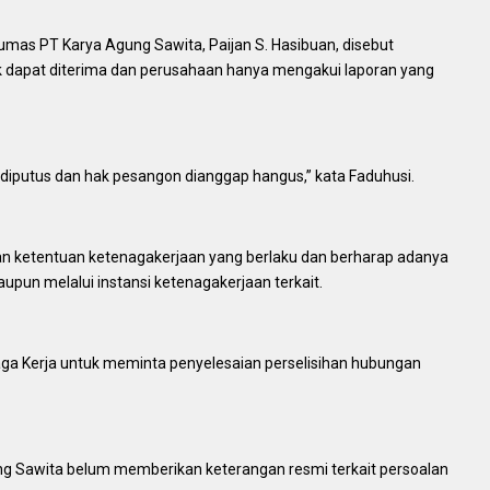
mas PT Karya Agung Sawita, Paijan S. Hasibuan, disebut
k dapat diterima dan perusahaan hanya mengakui laporan yang
iputus dan hak pesangon dianggap hangus,” kata Faduhusi.
gan ketentuan ketenagakerjaan yang berlaku dan berharap adanya
aupun melalui instansi ketenagakerjaan terkait.
aga Kerja untuk meminta penyelesaian perselisihan hubungan
gung Sawita belum memberikan keterangan resmi terkait persoalan