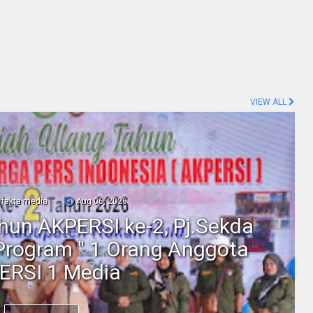
VIEW ALL
fakta media
Aug 06, 2026
ahun AKPERSI ke-2, Pj.Sekda
Program " 1 Orang Anggota
ERSI 1 Media