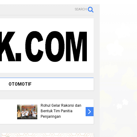
SEARCH
OTOMOTIF
Persiapan Musorkablub
Peringat
2026, Pengurus KONI
AKPERSI 
Rohul Gelar Rakorsi dan
Rohul La
Bentuk Tim Panitia
" 1 Oran
Penjaringan
AKPERSI