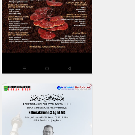
0
fakta media
Aug 06, 2
Polres Inhil bersama Pemkab I
Riau Perkuat Sinergi Tangani
Liar di Tembilaha