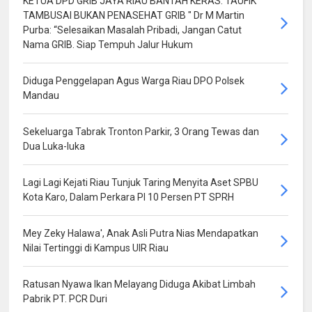
KETUA DPD GRIB JAYA RIAU BANTAH KERAS: TAUFIK
TAMBUSAI BUKAN PENASEHAT GRIB " Dr M Martin
Purba: “Selesaikan Masalah Pribadi, Jangan Catut
Nama GRIB. Siap Tempuh Jalur Hukum
Diduga Penggelapan Agus Warga Riau DPO Polsek
Mandau
Sekeluarga Tabrak Tronton Parkir, 3 Orang Tewas dan
Dua Luka-luka
Lagi Lagi Kejati Riau Tunjuk Taring Menyita Aset SPBU
Kota Karo, Dalam Perkara PI 10 Persen PT SPRH
Mey Zeky Halawa', Anak Asli Putra Nias Mendapatkan
Nilai Tertinggi di Kampus UIR Riau
Ratusan Nyawa Ikan Melayang Diduga Akibat Limbah
Pabrik PT. PCR Duri