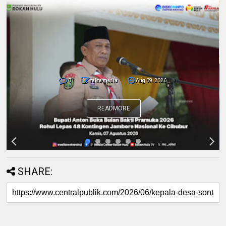
0
fakta media
Aug 09, 2026
Pemda dan Polres Rokan Hulu Intens
Berkoordinasi untuk Penyusunan Perda
Lingkungan dan Penanaman Pohon Guna
Mendukung Program Green Policing
READMORE
SHARE: