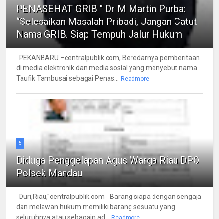
PENASEHAT GRIB " Dr M Martin Purba:
“Selesaikan Masalah Pribadi, Jangan Catut
Nama GRIB. Siap Tempuh Jalur Hukum
PEKANBARU –centralpublik.com, Beredarnya pemberitaan
di media elektronik dan media sosial yang menyebut nama
Taufik Tambusai sebagai Penas...
Readmore
5
Diduga Penggelapan Agus Warga Riau DPO
Polsek Mandau
Duri,Riau,"centralpublik.com - Barang siapa dengan sengaja
dan melawan hukum memiliki barang sesuatu yang
seluruhnya atau sebagain ad...
Readmore