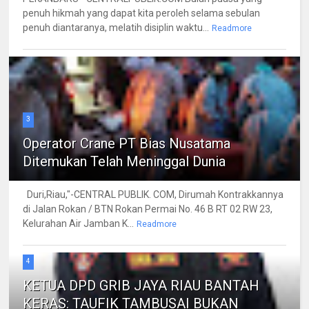
penuh hikmah yang dapat kita peroleh selama sebulan
penuh diantaranya, melatih disiplin waktu...
Readmore
3
Operator Crane PT Bias Nusatama
Ditemukan Telah Meninggal Dunia
Duri,Riau,"-CENTRAL PUBLIK. COM, Dirumah Kontrakkannya
di Jalan Rokan / BTN Rokan Permai No. 46 B RT 02 RW 23,
Kelurahan Air Jamban K...
Readmore
4
KETUA DPD GRIB JAYA RIAU BANTAH
KERAS: TAUFIK TAMBUSAI BUKAN