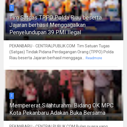
1
Tim Satgas TPPO Polda Riau beserta
Jajaran berhasil Menggagalkan
Penyelundupan 39 PMI Ilegal
PEKANBARU - CENTRALPUBLIK.COM Tim Satuan Tugas
(Satgas) Tindak Pidana Perdagangan Orang (TPPO) Polda
Riau beserta Jajaran berhasil menggaga...
Readmore
2
Mempererat Silahturahmi Bidang OK MPC
Kota Pekanbaru Adakan Buka Bersama
PEKANBARU - CENTRALPUBLIK.COM Bulan puasa yang