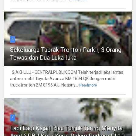
6
Sekeluarga Tabrak Tronton Parkir, 3 Orang
Tewas dan Dua Luka-luka
SIAKHULU - CENTRALPUBLIK.COM Telah terjadi laka lantas
antara mobil Toyota Avanza BM 1694 QK dengan mobil
truck tronton BM 8196 AU. Naasny...
Readmore
7
Lagi Lagi Kejati Riau Tunjuk Taring Menyita
Aset SPBU Kota Karo, Dalam Perkara PI 10