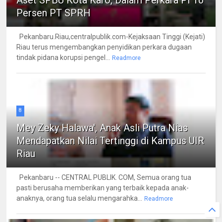
Persen PT SPRH
Pekanbaru.Riau,centralpublik.com-Kejaksaan Tinggi (Kejati)
Riau terus mengembangkan penyidikan perkara dugaan
tindak pidana korupsi pengel...
Readmore
8
Mey Zeky Halawa', Anak Asli Putra Nias
Mendapatkan Nilai Tertinggi di Kampus UIR
Riau
Pekanbaru -- CENTRAL PUBLIK. COM, Semua orang tua
pasti berusaha memberikan yang terbaik kepada anak-
anaknya, orang tua selalu mengarahka...
Readmore