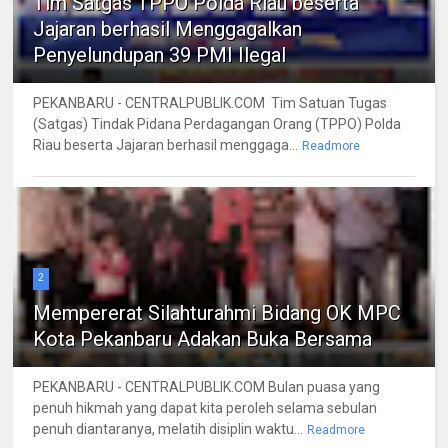
Tim Satgas TPPO Polda Riau beserta
Jajaran berhasil Menggagalkan
Penyelundupan 39 PMI Ilegal
PEKANBARU - CENTRALPUBLIK.COM Tim Satuan Tugas
(Satgas) Tindak Pidana Perdagangan Orang (TPPO) Polda
Riau beserta Jajaran berhasil menggaga...
Readmore
2
Mempererat Silahturahmi Bidang OK MPC
Kota Pekanbaru Adakan Buka Bersama
PEKANBARU - CENTRALPUBLIK.COM Bulan puasa yang
penuh hikmah yang dapat kita peroleh selama sebulan
penuh diantaranya, melatih disiplin waktu...
Readmore