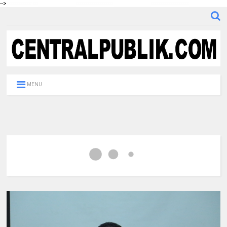
-->
MENU