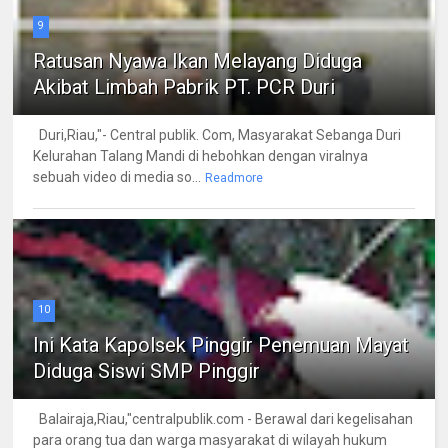
9
Ratusan Nyawa Ikan Melayang Diduga
Akibat Limbah Pabrik PT. PCR Duri
Duri,Riau,"- Central publik. Com, Masyarakat Sebanga Duri
Kelurahan Talang Mandi di hebohkan dengan viralnya
sebuah video di media so...
Readmore
10
Ini Kata Kapolsek Pinggir Penemuan Mayat
Diduga Siswi SMP Pinggir
Balairaja,Riau,"centralpublik.com - Berawal dari kegelisahan
para orang tua dan warga masyarakat di wilayah hukum