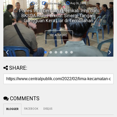
0
fakta media
Aug 06, 2026
DPC IKADIN Pekanbaru Kutuk Premanisme,
Desak Polda Riau Beri Perlindungan terhadap
Advokat
READMORE
SHARE:
COMMENTS
FACEBOOK
DISQUS
BLOGGER