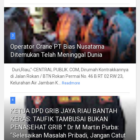
3
Operator Crane PT Bias Nusatama
Ditemukan Telah Meninggal Dunia
Duri,Riau,"-CENTRAL PUBLIK. COM, Dirumah Kontrakkannya
di Jalan Rokan / BTN Rokan Permai No. 46 B RT 02 RW 23,
Kelurahan Air Jamban K...
Readmore
4
KETUA DPD GRIB JAYA RIAU BANTAH
KERAS: TAUFIK TAMBUSAI BUKAN
PENASEHAT GRIB " Dr M Martin Purba:
“Selesaikan Masalah Pribadi, Jangan Catut