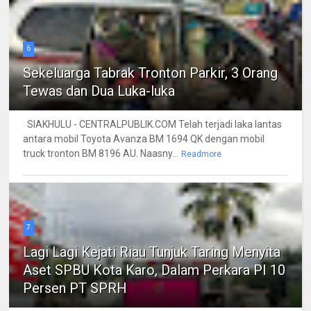
6
Sekeluarga Tabrak Tronton Parkir, 3 Orang
Tewas dan Dua Luka-luka
SIAKHULU - CENTRALPUBLIK.COM Telah terjadi laka lantas
antara mobil Toyota Avanza BM 1694 QK dengan mobil
truck tronton BM 8196 AU. Naasny...
Readmore
7
Lagi Lagi Kejati Riau Tunjuk Taring Menyita
Aset SPBU Kota Karo, Dalam Perkara PI 10
Persen PT SPRH