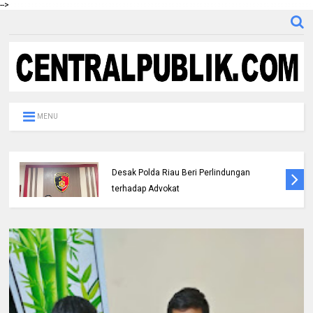
-->
MENU
DPC IKADIN Pekanbaru Kutuk Premanisme,
Desak Polda Riau Beri Perlindungan
terhadap Advokat