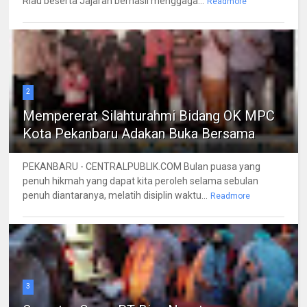
Riau beserta Jajaran berhasil menggaga...
Readmore
2
Mempererat Silahturahmi Bidang OK MPC
Kota Pekanbaru Adakan Buka Bersama
PEKANBARU - CENTRALPUBLIK.COM Bulan puasa yang
penuh hikmah yang dapat kita peroleh selama sebulan
penuh diantaranya, melatih disiplin waktu...
Readmore
3