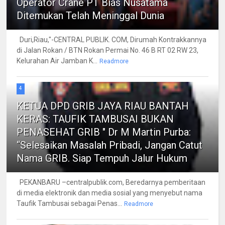
Operator Crane PT Bias Nusatama
Ditemukan Telah Meninggal Dunia
Duri,Riau,"-CENTRAL PUBLIK. COM, Dirumah Kontrakkannya
di Jalan Rokan / BTN Rokan Permai No. 46 B RT 02 RW 23,
Kelurahan Air Jamban K...
Readmore
4
KETUA DPD GRIB JAYA RIAU BANTAH
KERAS: TAUFIK TAMBUSAI BUKAN
PENASEHAT GRIB " Dr M Martin Purba:
“Selesaikan Masalah Pribadi, Jangan Catut
Nama GRIB. Siap Tempuh Jalur Hukum
PEKANBARU –centralpublik.com, Beredarnya pemberitaan
di media elektronik dan media sosial yang menyebut nama
Taufik Tambusai sebagai Penas...
Readmore