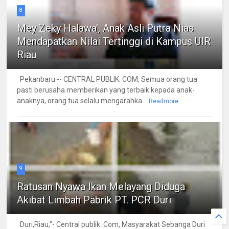
8
Mey Zeky Halawa', Anak Asli Putra Nias
Mendapatkan Nilai Tertinggi di Kampus UIR
Riau
Pekanbaru -- CENTRAL PUBLIK. COM, Semua orang tua
pasti berusaha memberikan yang terbaik kepada anak-
anaknya, orang tua selalu mengarahka...
Readmore
9
Ratusan Nyawa Ikan Melayang Diduga
Akibat Limbah Pabrik PT. PCR Duri
Duri,Riau,"- Central publik. Com, Masyarakat Sebanga Duri