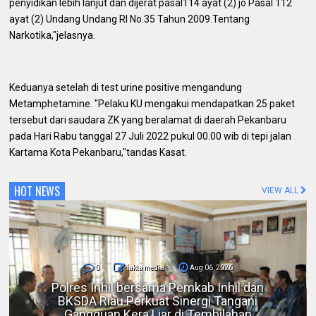
penyidikan lebih lanjut dan dijerat pasal114 ayat (2) jo Pasal 112
ayat (2) Undang Undang RI No.35 Tahun 2009.Tentang
Narkotika,"jelasnya.
Keduanya setelah di test urine positive mengandung
Metamphetamine. "Pelaku KU mengakui mendapatkan 25 paket
tersebut dari saudara ZK yang beralamat di daerah Pekanbaru
pada Hari Rabu tanggal 27 Juli 2022 pukul 00.00 wib di tepi jalan
Kartama Kota Pekanbaru,"tandas Kasat.
HOT NEWS
VIEW ALL
0
fakta media
Aug 06, 2026
DPC IKADIN Pekanbaru Kutuk Premanisme,
Desak Polda Riau Beri Perlindungan terhadap
Advokat