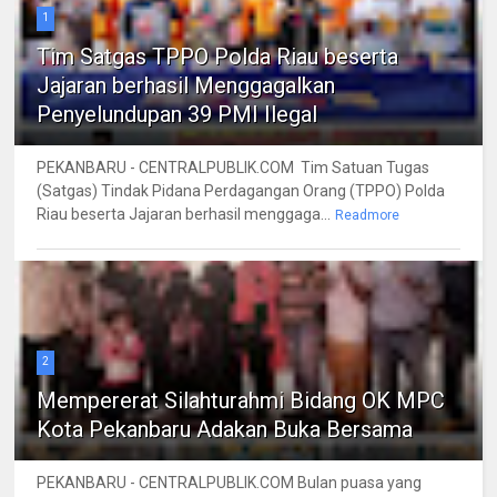
1
Tim Satgas TPPO Polda Riau beserta
Jajaran berhasil Menggagalkan
Penyelundupan 39 PMI Ilegal
PEKANBARU - CENTRALPUBLIK.COM Tim Satuan Tugas
(Satgas) Tindak Pidana Perdagangan Orang (TPPO) Polda
Riau beserta Jajaran berhasil menggaga...
Readmore
2
Mempererat Silahturahmi Bidang OK MPC
Kota Pekanbaru Adakan Buka Bersama
PEKANBARU - CENTRALPUBLIK.COM Bulan puasa yang