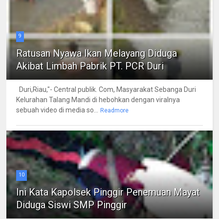
9
Ratusan Nyawa Ikan Melayang Diduga
Akibat Limbah Pabrik PT. PCR Duri
Duri,Riau,"- Central publik. Com, Masyarakat Sebanga Duri
Kelurahan Talang Mandi di hebohkan dengan viralnya
sebuah video di media so...
Readmore
10
Ini Kata Kapolsek Pinggir Penemuan Mayat
Diduga Siswi SMP Pinggir