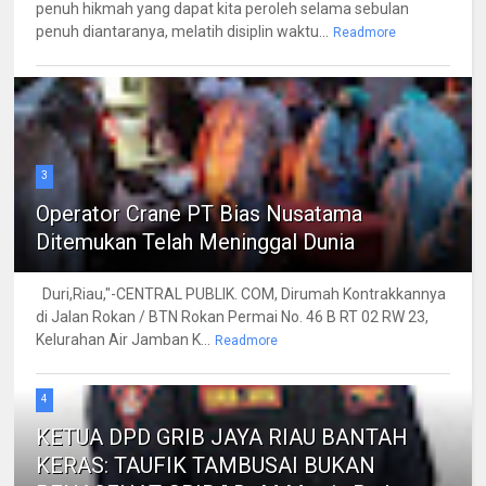
penuh hikmah yang dapat kita peroleh selama sebulan
penuh diantaranya, melatih disiplin waktu...
Readmore
3
Operator Crane PT Bias Nusatama
Ditemukan Telah Meninggal Dunia
Duri,Riau,"-CENTRAL PUBLIK. COM, Dirumah Kontrakkannya
di Jalan Rokan / BTN Rokan Permai No. 46 B RT 02 RW 23,
Kelurahan Air Jamban K...
Readmore
4
KETUA DPD GRIB JAYA RIAU BANTAH
KERAS: TAUFIK TAMBUSAI BUKAN