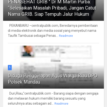
PENASEHAT GRIB " Dr M Martin Purba:
“Selesaikan Masalah Pribadi, Jangan Catut
Nama GRIB. Siap Tempuh Jalur Hukum
PEKANBARU –centralpublik.com, Beredarnya pemberitaan
di media elektronik dan media sosial yang menyebut nama
Taufik Tambusai sebagai Penas...
Readmore
5
Diduga Penggelapan Agus Warga Riau DPO
Polsek Mandau
Duri,Riau,"centralpublik.com - Barang siapa dengan sengaja
dan melawan hukum memiliki barang sesuatu yang
seluruhnya atau sebagain ad...
Readmore