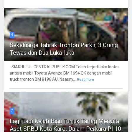
6
Sekeluarga Tabrak Tronton Parkir, 3 Orang
Tewas dan Dua Luka-luka
SIAKHULU - CENTRALPUBLIK.COM Telah terjadi laka lantas
antara mobil Toyota Avanza BM 1694 QK dengan mobil
truck tronton BM 8196 AU. Naasny...
Readmore
7
Lagi Lagi Kejati Riau Tunjuk Taring Menyita
Aset SPBU Kota Karo, Dalam Perkara PI 10