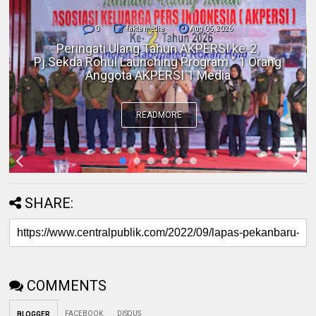
0
fakta media
Aug 06, 2026
Polres Inhil bersama Pemkab Inhil dan
BKSDA Riau Perkuat Sinergi Tangani
Gangguan Kera Liar di Tembilahan
READMORE
SHARE:
COMMENTS
FACEBOOK
DISQUS
BLOGGER