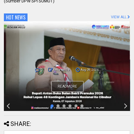
(Sumber DPW SPI SUMUT)
HOT NEWS
VIEW ALL
0
fakta media
Aug 09, 2026
Pemda dan Polres Rokan Hulu Intens
Berkoordinasi untuk Penyusunan Perda
Lingkungan dan Penanaman Pohon Guna
Mendukung Program Green Policing
READMORE
SHARE: