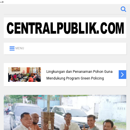
-->
MENU
Pemda dan Polres Rokan Hulu Intens
Berkoordinasi untuk Penyusunan Perda
Lingkungan dan Penanaman Pohon Guna
Mendukung Program Green Policing