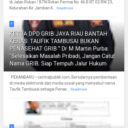
di Jalan Rokan / BTN Rokan Permai No. 46 B RT 02 RW 23,
Kelurahan Air Jamban K...
Readmore
4
KETUA DPD GRIB JAYA RIAU BANTAH
KERAS: TAUFIK TAMBUSAI BUKAN
PENASEHAT GRIB " Dr M Martin Purba:
“Selesaikan Masalah Pribadi, Jangan Catut
Nama GRIB. Siap Tempuh Jalur Hukum
PEKANBARU –centralpublik.com, Beredarnya pemberitaan
di media elektronik dan media sosial yang menyebut nama
Taufik Tambusai sebagai Penas...
Readmore
5