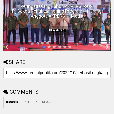
Polres Inhil bersama Pemkab Inhil dan
BKSDA Riau Perkuat Sinergi Tangani
Gangguan Kera Liar di Tembilahan
READMORE
SHARE:
COMMENTS
FACEBOOK
DISQUS
BLOGGER