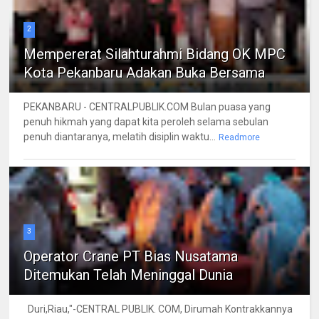
2
Mempererat Silahturahmi Bidang OK MPC
Kota Pekanbaru Adakan Buka Bersama
PEKANBARU - CENTRALPUBLIK.COM Bulan puasa yang
penuh hikmah yang dapat kita peroleh selama sebulan
penuh diantaranya, melatih disiplin waktu...
Readmore
3
Operator Crane PT Bias Nusatama
Ditemukan Telah Meninggal Dunia
Duri,Riau,"-CENTRAL PUBLIK. COM, Dirumah Kontrakkannya