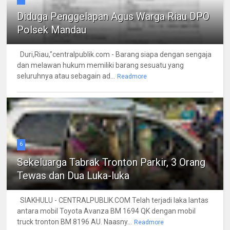
Diduga Penggelapan Agus Warga Riau DPO
Polsek Mandau
Duri,Riau,"centralpublik.com - Barang siapa dengan sengaja
dan melawan hukum memiliki barang sesuatu yang
seluruhnya atau sebagain ad...
Readmore
6
Sekeluarga Tabrak Tronton Parkir, 3 Orang
Tewas dan Dua Luka-luka
SIAKHULU - CENTRALPUBLIK.COM Telah terjadi laka lantas
antara mobil Toyota Avanza BM 1694 QK dengan mobil
truck tronton BM 8196 AU. Naasny...
Readmore