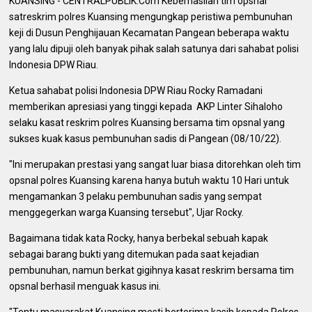
KUANSING - CENTRALPUBLIK.Com Keberhasilan tim opsnal
satreskrim polres Kuansing mengungkap peristiwa pembunuhan
keji di Dusun Penghijauan Kecamatan Pangean beberapa waktu
yang lalu dipuji oleh banyak pihak salah satunya dari sahabat polisi
Indonesia DPW Riau.
Ketua sahabat polisi Indonesia DPW Riau Rocky Ramadani
memberikan apresiasi yang tinggi kepada AKP Linter Sihaloho
selaku kasat reskrim polres Kuansing bersama tim opsnal yang
sukses kuak kasus pembunuhan sadis di Pangean (08/10/22).
"Ini merupakan prestasi yang sangat luar biasa ditorehkan oleh tim
opsnal polres Kuansing karena hanya butuh waktu 10 Hari untuk
mengamankan 3 pelaku pembunuhan sadis yang sempat
menggegerkan warga Kuansing tersebut", Ujar Rocky.
Bagaimana tidak kata Rocky, hanya berbekal sebuah kapak
sebagai barang bukti yang ditemukan pada saat kejadian
pembunuhan, namun berkat gigihnya kasat reskrim bersama tim
opsnal berhasil menguak kasus ini.
"Tentu masyarakat Kuansing mesti berterima kasih kepada Polres