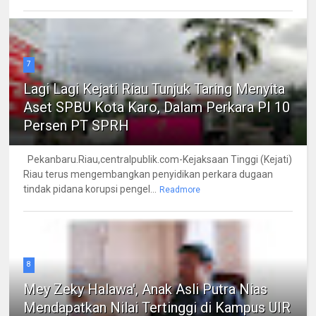
7
Lagi Lagi Kejati Riau Tunjuk Taring Menyita
Aset SPBU Kota Karo, Dalam Perkara PI 10
Persen PT SPRH
Pekanbaru.Riau,centralpublik.com-Kejaksaan Tinggi (Kejati)
Riau terus mengembangkan penyidikan perkara dugaan
tindak pidana korupsi pengel...
Readmore
8
Mey Zeky Halawa', Anak Asli Putra Nias
Mendapatkan Nilai Tertinggi di Kampus UIR