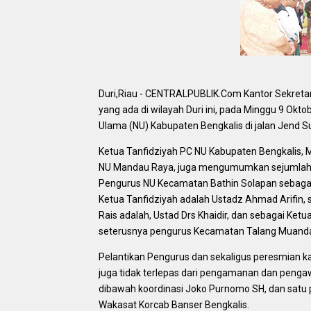
Duri,Riau - CENTRALPUBLIK.Com Kantor Sekreta
yang ada di wilayah Duri ini, pada Minggu 9 Okto
Ulama (NU) Kabupaten Bengkalis di jalan Jend
Ketua Tanfidziyah PC NU Kabupaten Bengkalis, 
NU Mandau Raya, juga mengumumkan sejumlah n
Pengurus NU Kecamatan Bathin Solapan sebagai
Ketua Tanfidziyah adalah Ustadz Ahmad Arifin
Rais adalah, Ustad Drs Khaidir, dan sebagai Ketu
seterusnya pengurus Kecamatan Talang Muanda
Pelantikan Pengurus dan sekaligus peresmian k
juga tidak terlepas dari pengamanan dan pengaw
dibawah koordinasi Joko Purnomo SH, dan satu 
Wakasat Korcab Banser Bengkalis.