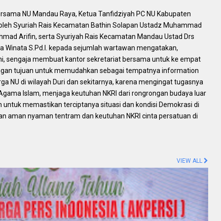
bersama NU Mandau Raya, Ketua Tanfidziyah PC NU Kabupaten
i oleh Syuriah Rais Kecamatan Bathin Solapan Ustadz Muhammad
Ahmad Arifin, serta Syuriyah Rais Kecamatan Mandau Ustad Drs
rya Winata S.Pd.I. kepada sejumlah wartawan mengatakan,
ini, sengaja membuat kantor sekretariat bersama untuk ke empat
dengan tujuan untuk memudahkan sebagai tempatnya information
ga NU di wilayah Duri dan sekitarnya, karena mengingat tugasnya
Agama Islam, menjaga keutuhan NKRI dari rongrongan budaya luar
an untuk memastikan terciptanya situasi dan kondisi Demokrasi di
an aman nyaman tentram dan keutuhan NKRI cinta persatuan di
VIEW ALL