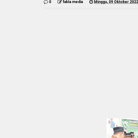
0
fakta media
Minggu, 09 Oktober 202