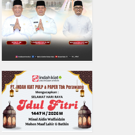
0
fakta media
Aug 06, 2
Polres Inhil bersama Pemkab I
Riau Perkuat Sinergi Tangani
Liar di Tembilaha
READMORE