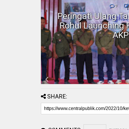
nmor,
0
dan
Peringati Ulang T
Motor
Rohul Launching 
AKP
SHARE: