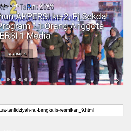
fakta media
Aug 06, 2026
ahun AKPERSI ke-2, Pj.Sekda
Program " 1 Orang Anggota
ERSI 1 Media
READMORE