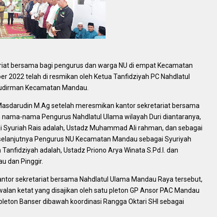
riat bersama bagi pengurus dan warga NU di empat Kecamatan
ber 2022 telah di resmikan oleh Ketua Tanfidziyah PC Nahdlatul
 Sudirman Kecamatan Mandau.
Masdarudin M.Ag setelah meresmikan kantor sekretariat bersama
ama-nama Pengurus Nahdlatul Ulama wilayah Duri diantaranya,
 Syuriah Rais adalah, Ustadz Muhammad Ali rahman, dan sebagai
, selanjutnya Pengurus NU Kecamatan Mandau sebagai Syuriyah
a Tanfidziyah adalah, Ustadz Priono Arya Winata S.Pd.I. dan
u dan Pinggir.
antor sekretariat bersama Nahdlatul Ulama Mandau Raya tersebut,
alan ketat yang disajikan oleh satu pleton GP Ansor PAC Mandau
pleton Banser dibawah koordinasi Rangga Oktari SHI sebagai