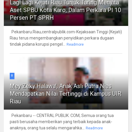
Lagi Lagi Kejati Riau Tunjuk Taring Menyita
Aset SPBU Kota Karo, Dalam Perkara PI 10
Persen PT SPRH
Pekanbaru.Riau,centralpublik.com-Kejaksaan Tinggi (Kejati)
Riau terus mengembangkan penyidikan perkara dugaan
tindak pidana korupsi pengel...
Readmore
8
Mey Zeky Halawa', Anak Asli Putra Nias
Mendapatkan Nilai Tertinggi di Kampus UIR
Riau
Pekanbaru -- CENTRAL PUBLIK. COM, Semua orang tua
pasti berusaha memberikan yang terbaik kepada anak-
anaknya, orang tua selalu mengarahka...
Readmore