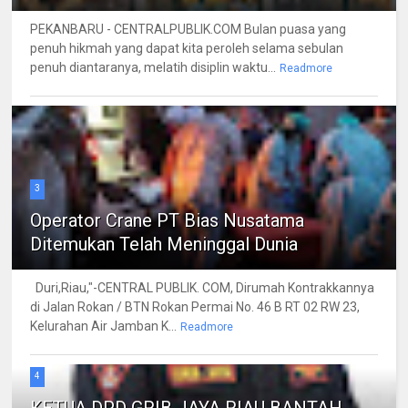
PEKANBARU - CENTRALPUBLIK.COM Bulan puasa yang
penuh hikmah yang dapat kita peroleh selama sebulan
penuh diantaranya, melatih disiplin waktu...
Readmore
3
Operator Crane PT Bias Nusatama
Ditemukan Telah Meninggal Dunia
Duri,Riau,"-CENTRAL PUBLIK. COM, Dirumah Kontrakkannya
di Jalan Rokan / BTN Rokan Permai No. 46 B RT 02 RW 23,
Kelurahan Air Jamban K...
Readmore
4
KETUA DPD GRIB JAYA RIAU BANTAH