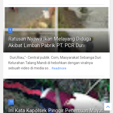
9
Ratusan Nyawa Ikan Melayang Diduga
Akibat Limbah Pabrik PT. PCR Duri
Duri,Riau,"- Central publik. Com, Masyarakat Sebanga Duri
Kelurahan Talang Mandi di hebohkan dengan viralnya
sebuah video di media so...
Readmore
10
Ini Kata Kapolsek Pinggir Penemuan Mayat