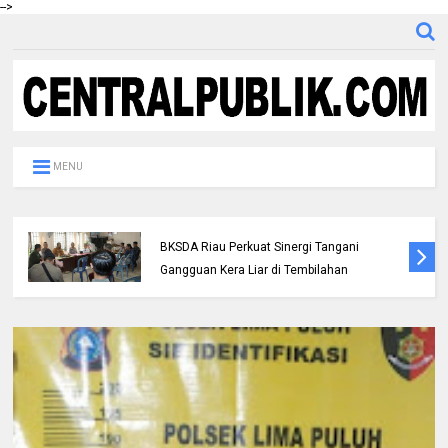
-->
MENU
DPC IKADIN Pekanbaru Kutuk Premanisme,
Desak Polda Riau Beri Perlindungan
terhadap Advokat