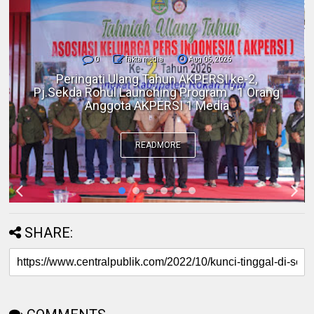
0
fakta media
Aug 06, 2026
Polres Inhil bersama Pemkab Inhil dan
BKSDA Riau Perkuat Sinergi Tangani
Gangguan Kera Liar di Tembilahan
READMORE
SHARE: