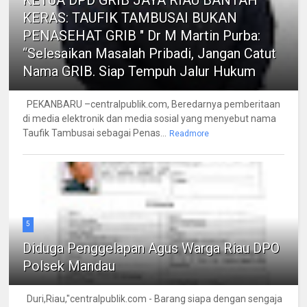
KERAS: TAUFIK TAMBUSAI BUKAN
PENASEHAT GRIB " Dr M Martin Purba:
“Selesaikan Masalah Pribadi, Jangan Catut
Nama GRIB. Siap Tempuh Jalur Hukum
PEKANBARU –centralpublik.com, Beredarnya pemberitaan
di media elektronik dan media sosial yang menyebut nama
Taufik Tambusai sebagai Penas...
Readmore
5
Diduga Penggelapan Agus Warga Riau DPO
Polsek Mandau
Duri,Riau,"centralpublik.com - Barang siapa dengan sengaja