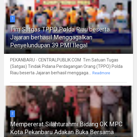
1
Tim Satgas TPPO Polda Riau beserta
Jajaran berhasil Menggagalkan
Penyelundupan 39 PMI Ilegal
PEKANBARU - CENTRALPUBLIK.COM Tim Satuan Tugas
(Satgas) Tindak Pidana Perdagangan Orang (TPPO) Polda
Riau beserta Jajaran berhasil menggaga...
Readmore
2
Mempererat Silahturahmi Bidang OK MPC
Kota Pekanbaru Adakan Buka Bersama