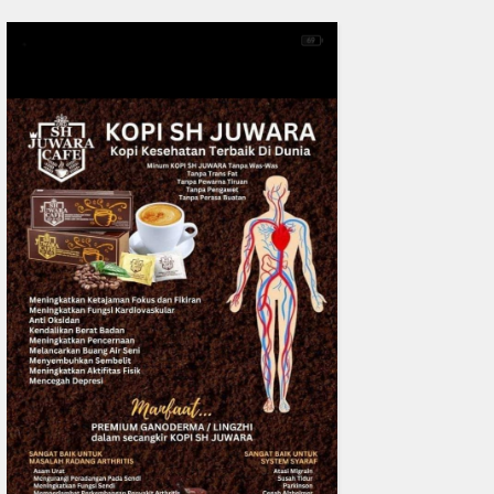
0
fakta media
Aug 06, 2
Polres Inhil bersama Pemkab I
Riau Perkuat Sinergi Tangani
Liar di Tembilaha
READMORE