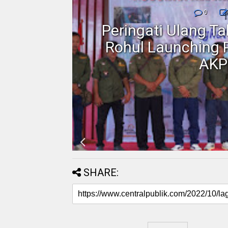
nmor,
0
dan
Peringati Ulang T
Motor
Rohul Launching 
AKP
SHARE: