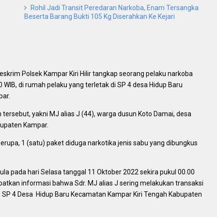
Rohil Jadi Transit Peredaran Narkoba, Enam Tersangka
Beserta Barang Bukti 105 Kg Diserahkan Ke Kejari
t Reskrim Polsek Kampar Kiri Hilir tangkap seorang pelaku narkoba
30 WIB, di rumah pelaku yang terletak di SP 4 desa Hidup Baru
par.
 tersebut, yakni MJ alias J (44), warga dusun Koto Damai, desa
bupaten Kampar.
rupa, 1 (satu) paket diduga narkotika jenis sabu yang dibungkus
la pada hari Selasa tanggal 11 Oktober 2022 sekira pukul 00.00
apatkan informasi bahwa Sdr. MJ alias J sering melakukan transaksi
 di SP 4 Desa Hidup Baru Kecamatan Kampar Kiri Tengah Kabupaten