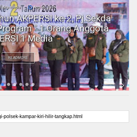
fakta media
Aug 06, 2026
ahun AKPERSI ke-2, Pj.Sekda
Program " 1 Orang Anggota
ERSI 1 Media
READMORE