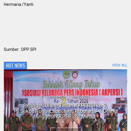
Hermaria./Yanti
Sumber : DPP SPI
HOT NEWS
VIEW ALL
0
fakta media
Aug 06, 2026
Polres Inhil bersama Pemkab Inhil dan
BKSDA Riau Perkuat Sinergi Tangani
Gangguan Kera Liar di Tembilahan