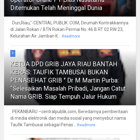
Ditemukan Telah Meninggal Dunia
Duri,Riau,"-CENTRAL PUBLIK. COM, Dirumah Kontrakkannya
di Jalan Rokan / BTN Rokan Permai No. 46 B RT 02 RW 23,
Kelurahan Air Jamban K...
Readmore
4
KETUA DPD GRIB JAYA RIAU BANTAH
KERAS: TAUFIK TAMBUSAI BUKAN
PENASEHAT GRIB " Dr M Martin Purba:
“Selesaikan Masalah Pribadi, Jangan Catut
Nama GRIB. Siap Tempuh Jalur Hukum
PEKANBARU –centralpublik.com, Beredarnya pemberitaan
di media elektronik dan media sosial yang menyebut nama
Taufik Tambusai sebagai Penas...
Readmore