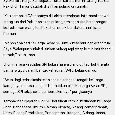
Syukur kita Panjatkan kepada Tuhan karena hari ini Orang Tua dari
Pak Jhon Tanjung sudah diizinkan pulang ke rumah.
"Kita sampai di RS tepatnya di Lobby, mendapat informasi bahwa
orang tua dari Pak Jhon akan pulang, sehingga kita berbarengan
ke kediaman orang tua Pak Jhon untuk bersilaturahmi," kata
Paiman.
"Mohon doa dari Keluarga Besar SPI untuk kesembuhan orang tua
Saya. Walaupun sudah diizinkan pulang tapi tetap butuh istirahat di
rumah,"" pinta Jhon.
Jhon merasa kesolidan SPI bukan hanya di mulut, tapi bukti nyata
dan terwujud dalam bentuk kehadiran SPI di keluarganya.
"Sekali lagi terimakasih telah hadir di tengah- tengah keluarga
kami, saya merasa sangat diperhatikan oleh Keluarga Besar SPI,
semoga SPI tetap solid dan semakin jaya." pungkasnya.
Tampak hadir jajaran DPP SPI bersilahturami di kediaman keluarga
Jhon, Bendahara Umum, Paiman Girsang, Bidang Pemerintahan,
Herry, Bidang Pendidikan, Pandapotan Hutagaol, Bidang Usaha,