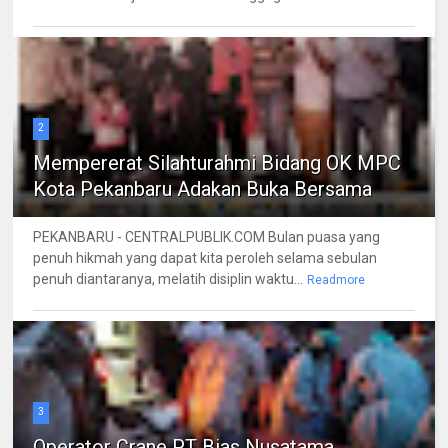
2
Mempererat Silahturahmi Bidang OK MPC
Kota Pekanbaru Adakan Buka Bersama
PEKANBARU - CENTRALPUBLIK.COM Bulan puasa yang
penuh hikmah yang dapat kita peroleh selama sebulan
penuh diantaranya, melatih disiplin waktu...
Readmore
3
Operator Crane PT Bias Nusatama