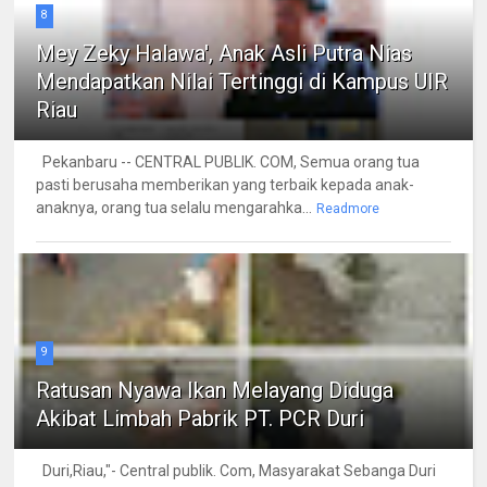
8
Mey Zeky Halawa', Anak Asli Putra Nias
Mendapatkan Nilai Tertinggi di Kampus UIR
Riau
Pekanbaru -- CENTRAL PUBLIK. COM, Semua orang tua
pasti berusaha memberikan yang terbaik kepada anak-
anaknya, orang tua selalu mengarahka...
Readmore
9
Ratusan Nyawa Ikan Melayang Diduga
Akibat Limbah Pabrik PT. PCR Duri
Duri,Riau,"- Central publik. Com, Masyarakat Sebanga Duri