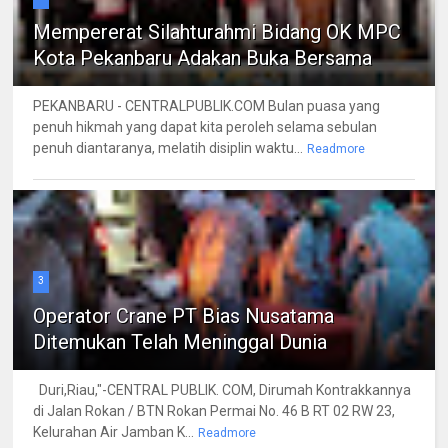
Mempererat Silahturahmi Bidang OK MPC
Kota Pekanbaru Adakan Buka Bersama
PEKANBARU - CENTRALPUBLIK.COM Bulan puasa yang
penuh hikmah yang dapat kita peroleh selama sebulan
penuh diantaranya, melatih disiplin waktu...
Readmore
3
Operator Crane PT Bias Nusatama
Ditemukan Telah Meninggal Dunia
Duri,Riau,"-CENTRAL PUBLIK. COM, Dirumah Kontrakkannya
di Jalan Rokan / BTN Rokan Permai No. 46 B RT 02 RW 23,
Kelurahan Air Jamban K...
Readmore