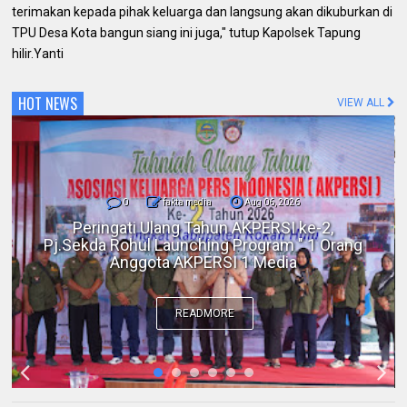
terimakan kepada pihak keluarga dan langsung akan dikuburkan di
TPU Desa Kota bangun siang ini juga," tutup Kapolsek Tapung
hilir.Yanti
HOT NEWS
VIEW ALL
0
fakta media
Aug 06, 2026
Polres Inhil bersama Pemkab Inhil dan
BKSDA Riau Perkuat Sinergi Tangani
Gangguan Kera Liar di Tembilahan
READMORE