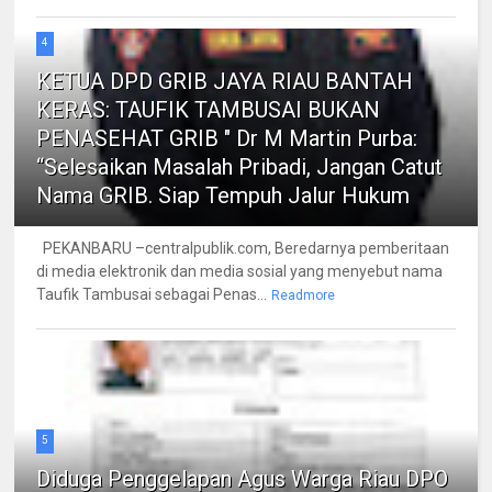
4
KETUA DPD GRIB JAYA RIAU BANTAH
KERAS: TAUFIK TAMBUSAI BUKAN
PENASEHAT GRIB " Dr M Martin Purba:
“Selesaikan Masalah Pribadi, Jangan Catut
Nama GRIB. Siap Tempuh Jalur Hukum
PEKANBARU –centralpublik.com, Beredarnya pemberitaan
di media elektronik dan media sosial yang menyebut nama
Taufik Tambusai sebagai Penas...
Readmore
5
Diduga Penggelapan Agus Warga Riau DPO