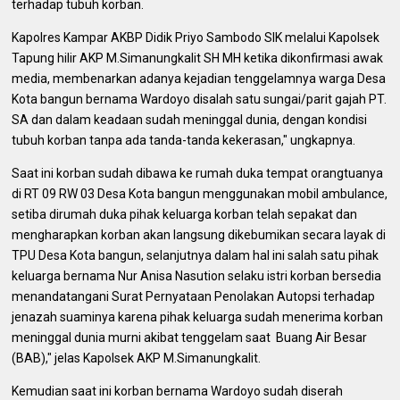
terhadap tubuh korban.
Kapolres Kampar AKBP Didik Priyo Sambodo SIK melalui Kapolsek
Tapung hilir AKP M.Simanungkalit SH MH ketika dikonfirmasi awak
media, membenarkan adanya kejadian tenggelamnya warga Desa
Kota bangun bernama Wardoyo disalah satu sungai/parit gajah PT.
SA dan dalam keadaan sudah meninggal dunia, dengan kondisi
tubuh korban tanpa ada tanda-tanda kekerasan," ungkapnya.
Saat ini korban sudah dibawa ke rumah duka tempat orangtuanya
di RT 09 RW 03 Desa Kota bangun menggunakan mobil ambulance,
setiba dirumah duka pihak keluarga korban telah sepakat dan
mengharapkan korban akan langsung dikebumikan secara layak di
TPU Desa Kota bangun, selanjutnya dalam hal ini salah satu pihak
keluarga bernama Nur Anisa Nasution selaku istri korban bersedia
menandatangani Surat Pernyataan Penolakan Autopsi terhadap
jenazah suaminya karena pihak keluarga sudah menerima korban
meninggal dunia murni akibat tenggelam saat Buang Air Besar
(BAB)," jelas Kapolsek AKP M.Simanungkalit.
Kemudian saat ini korban bernama Wardoyo sudah diserah