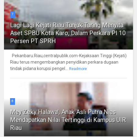
7
Lagi Lagi Kejati Riau Tunjuk Taring Menyita
Aset SPBU Kota Karo, Dalam Perkara PI 10
Persen PT SPRH
Pekanbaru.Riau,centralpublik.com-Kejaksaan Tinggi (Kejati)
Riau terus mengembangkan penyidikan perkara dugaan
tindak pidana korupsi pengel...
Readmore
8
Mey Zeky Halawa', Anak Asli Putra Nias
Mendapatkan Nilai Tertinggi di Kampus UIR
Riau