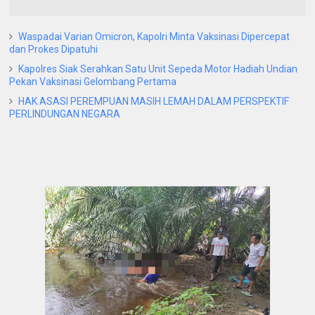
Waspadai Varian Omicron, Kapolri Minta Vaksinasi Dipercepat
dan Prokes Dipatuhi
Kapolres Siak Serahkan Satu Unit Sepeda Motor Hadiah Undian
Pekan Vaksinasi Gelombang Pertama
HAK ASASI PEREMPUAN MASIH LEMAH DALAM PERSPEKTIF
PERLINDUNGAN NEGARA