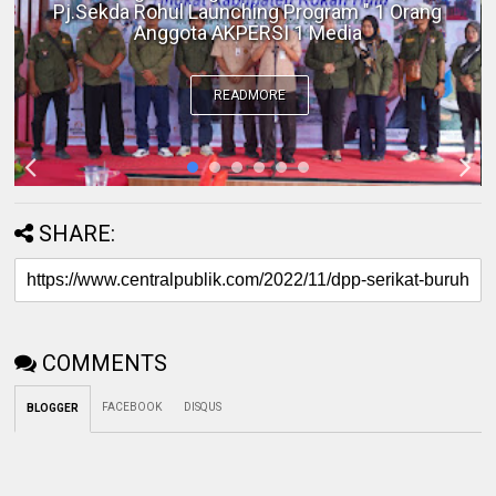
BKSDA Riau Perkuat Sinergi Tangani
Gangguan Kera Liar di Tembilahan
READMORE
SHARE:
COMMENTS
FACEBOOK
DISQUS
BLOGGER