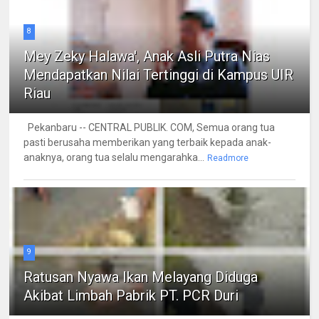
8
Mey Zeky Halawa', Anak Asli Putra Nias
Mendapatkan Nilai Tertinggi di Kampus UIR
Riau
Pekanbaru -- CENTRAL PUBLIK. COM, Semua orang tua
pasti berusaha memberikan yang terbaik kepada anak-
anaknya, orang tua selalu mengarahka...
Readmore
9
Ratusan Nyawa Ikan Melayang Diduga
Akibat Limbah Pabrik PT. PCR Duri