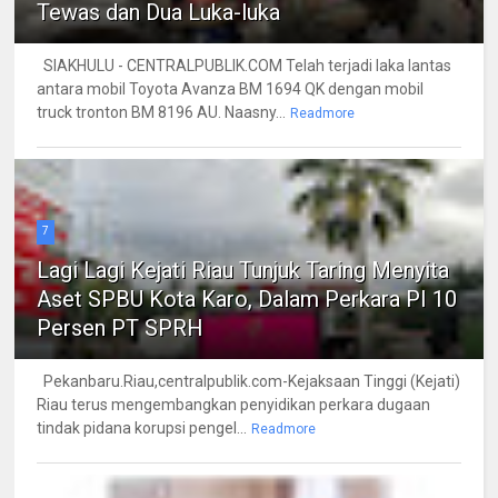
Tewas dan Dua Luka-luka
SIAKHULU - CENTRALPUBLIK.COM Telah terjadi laka lantas
antara mobil Toyota Avanza BM 1694 QK dengan mobil
truck tronton BM 8196 AU. Naasny...
Readmore
7
Lagi Lagi Kejati Riau Tunjuk Taring Menyita
Aset SPBU Kota Karo, Dalam Perkara PI 10
Persen PT SPRH
Pekanbaru.Riau,centralpublik.com-Kejaksaan Tinggi (Kejati)
Riau terus mengembangkan penyidikan perkara dugaan
tindak pidana korupsi pengel...
Readmore