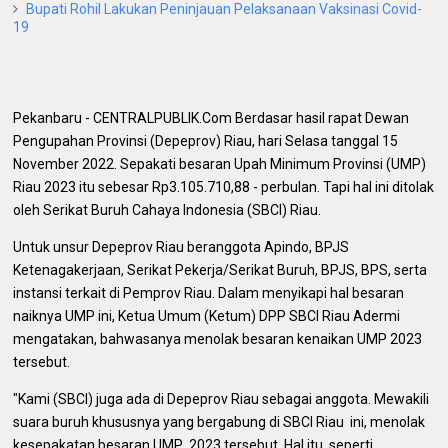
Bupati Rohil Lakukan Peninjauan Pelaksanaan Vaksinasi Covid-
19
Pekanbaru - CENTRALPUBLIK.Com Berdasar hasil rapat Dewan
Pengupahan Provinsi (Depeprov) Riau, hari Selasa tanggal 15
November 2022. Sepakati besaran Upah Minimum Provinsi (UMP)
Riau 2023 itu sebesar Rp3.105.710,88 - perbulan. Tapi hal ini ditolak
oleh Serikat Buruh Cahaya Indonesia (SBCI) Riau.
Untuk unsur Depeprov Riau beranggota Apindo, BPJS
Ketenagakerjaan, Serikat Pekerja/Serikat Buruh, BPJS, BPS, serta
instansi terkait di Pemprov Riau. Dalam menyikapi hal besaran
naiknya UMP ini, Ketua Umum (Ketum) DPP SBCI Riau Adermi
mengatakan, bahwasanya menolak besaran kenaikan UMP 2023
tersebut.
"Kami (SBCI) juga ada di Depeprov Riau sebagai anggota. Mewakili
suara buruh khususnya yang bergabung di SBCI Riau ini, menolak
kesepakatan besaran UMP 2023 tersebut. Hal itu, seperti