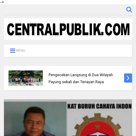
-->
MENU
Bicara di Forum IMT-GT, Kapolda Riau:
Kerusakan Lingkungan pada Akhirnya
Menjadi Ancaman Keamanan