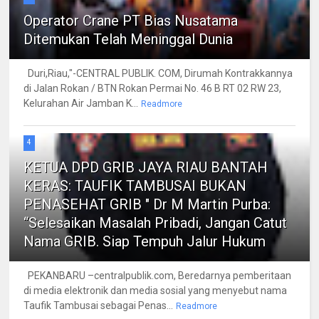
Operator Crane PT Bias Nusatama
Ditemukan Telah Meninggal Dunia
Duri,Riau,"-CENTRAL PUBLIK. COM, Dirumah Kontrakkannya
di Jalan Rokan / BTN Rokan Permai No. 46 B RT 02 RW 23,
Kelurahan Air Jamban K...
Readmore
4
KETUA DPD GRIB JAYA RIAU BANTAH
KERAS: TAUFIK TAMBUSAI BUKAN
PENASEHAT GRIB " Dr M Martin Purba:
“Selesaikan Masalah Pribadi, Jangan Catut
Nama GRIB. Siap Tempuh Jalur Hukum
PEKANBARU –centralpublik.com, Beredarnya pemberitaan
di media elektronik dan media sosial yang menyebut nama
Taufik Tambusai sebagai Penas...
Readmore