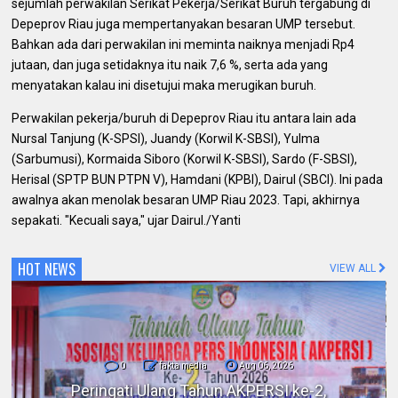
sejumlah perwakilan Serikat Pekerja/Serikat Buruh tergabung di
Depeprov Riau juga mempertanyakan besaran UMP tersebut.
Bahkan ada dari perwakilan ini meminta naiknya menjadi Rp4
jutaan, dan juga setidaknya itu naik 7,6 %, serta ada yang
menyatakan kalau ini disetujui maka merugikan buruh.
Perwakilan pekerja/buruh di Depeprov Riau itu antara lain ada
Nursal Tanjung (K-SPSI), Juandy (Korwil K-SBSI), Yulma
(Sarbumusi), Kormaida Siboro (Korwil K-SBSI), Sardo (F-SBSI),
Herisal (SPTP BUN PTPN V), Hamdani (KPBI), Dairul (SBCI). Ini pada
awalnya akan menolak besaran UMP Riau 2023. Tapi, akhirnya
sepakati. "Kecuali saya," ujar Dairul./Yanti
HOT NEWS
VIEW ALL
0
fakta media
Aug 06, 2026
Polres Inhil bersama Pemkab Inhil dan