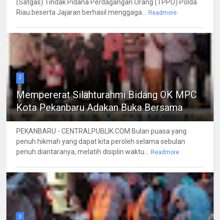
(Satgas) Tindak Pidana Perdagangan Orang (TPPO) Polda
Riau beserta Jajaran berhasil menggaga...
Readmore
2
Mempererat Silahturahmi Bidang OK MPC
Kota Pekanbaru Adakan Buka Bersama
PEKANBARU - CENTRALPUBLIK.COM Bulan puasa yang
penuh hikmah yang dapat kita peroleh selama sebulan
penuh diantaranya, melatih disiplin waktu...
Readmore
3