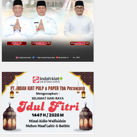
0
fakta media
Aug 06, 2
Polres Inhil bersama Pemkab I
Riau Perkuat Sinergi Tangani
Liar di Tembilaha
READMORE