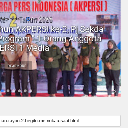
fakta media
Aug 06, 2026
ahun AKPERSI ke-2, Pj.Sekda
Program " 1 Orang Anggota
ERSI 1 Media
READMORE