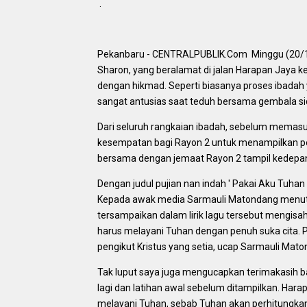
.
Pekanbaru - CENTRALPUBLIK.Com Minggu (20/11/
Sharon, yang beralamat di jalan Harapan Jaya 
dengan hikmad. Seperti biasanya proses ibadah 
sangat antusias saat teduh bersama gembala s
Dari seluruh rangkaian ibadah, sebelum memasu
kesempatan bagi Rayon 2 untuk menampilkan pe
bersama dengan jemaat Rayon 2 tampil kedepa
Dengan judul pujian nan indah ' Pakai Aku Tuha
Kepada awak media Sarmauli Matondang menuturka
tersampaikan dalam lirik lagu tersebut mengis
harus melayani Tuhan dengan penuh suka cita. 
pengikut Kristus yang setia, ucap Sarmauli Mato
Tak luput saya juga mengucapkan terimakasih b
lagi dan latihan awal sebelum ditampilkan. Har
melayani Tuhan, sebab Tuhan akan perhitungkan