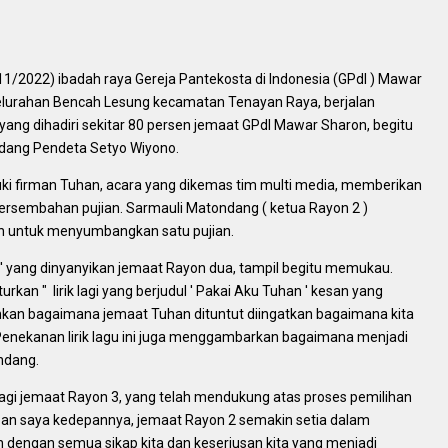
2022) ibadah raya Gereja Pantekosta di Indonesia (GPdI ) Mawar
kelurahan Bencah Lesung kecamatan Tenayan Raya, berjalan
yang dihadiri sekitar 80 persen jemaat GPdI Mawar Sharon, begitu
idang Pendeta Setyo Wiyono.
ki firman Tuhan, acara yang dikemas tim multi media, memberikan
rsembahan pujian. Sarmauli Matondang ( ketua Rayon 2 )
n untuk menyumbangkan satu pujian.
n ' yang dinyanyikan jemaat Rayon dua, tampil begitu memukau.
n " lirik lagi yang berjudul ' Pakai Aku Tuhan ' kesan yang
ahkan bagaimana jemaat Tuhan dituntut diingatkan bagaimana kita
Penekanan lirik lagu ini juga menggambarkan bagaimana menjadi
ndang.
agi jemaat Rayon 3, yang telah mendukung atas proses pemilihan
apan saya kedepannya, jemaat Rayon 2 semakin setia dalam
 dengan semua sikap kita dan keseriusan kita yang menjadi