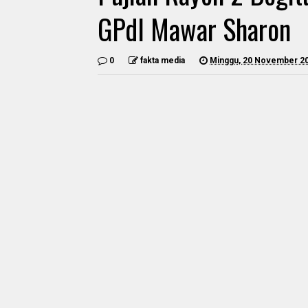
GPdI Mawar Sharon
0
fakta media
Minggu, 20 November 2