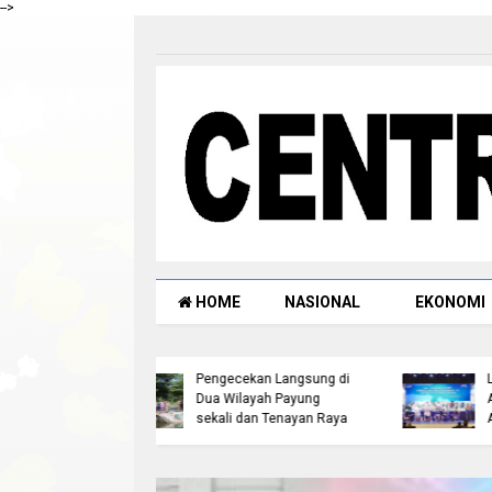
-->
HOME
NASIONAL
EKONOMI
resta Pekanbaru
Bicara di Forum IMT-GT,
ksanakan
Kapolda Riau: Kerusakan
ecekan Langsung di
Lingkungan pada
Wilayah Payung
Akhirnya Menjadi
i dan Tenayan Raya
Ancaman Keamanan