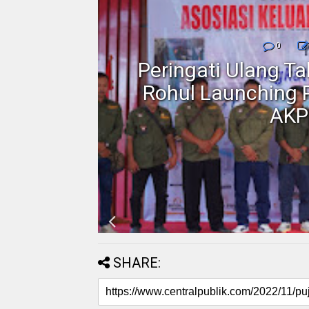
nmor,
0
dan
Peringati Ulang T
Motor
Rohul Launching 
AKP
SHARE: