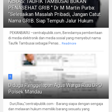
KERAS: TAUFIK TAMBUSAI BUKAN
PENASEHAT GRIB " Dr M Martin Purba:
“Selesaikan Masalah Pribadi, Jangan Catut
Nama GRIB. Siap Tempuh Jalur Hukum
PEKANBARU –centralpublik.com, Beredarnya pemberitaan
di media elektronik dan media sosial yang menyebut nama
Taufik Tambusai sebagai Penas...
Readmore
5
Diduga Penggelapan Agus Warga Riau DPO
Polsek Mandau
Duri,Riau,"centralpublik.com - Barang siapa dengan sengaja
dan melawan hukum memiliki barang sesuatu yang