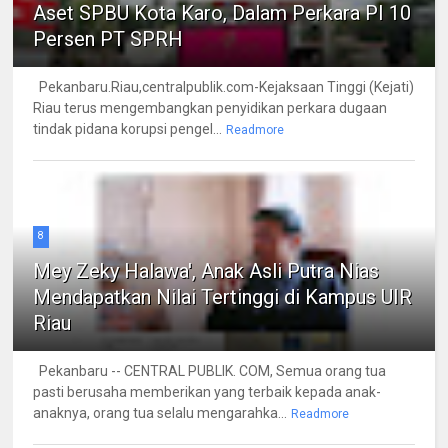
Aset SPBU Kota Karo, Dalam Perkara PI 10
Persen PT SPRH
Pekanbaru.Riau,centralpublik.com-Kejaksaan Tinggi (Kejati)
Riau terus mengembangkan penyidikan perkara dugaan
tindak pidana korupsi pengel...
Readmore
8
Mey Zeky Halawa', Anak Asli Putra Nias
Mendapatkan Nilai Tertinggi di Kampus UIR
Riau
Pekanbaru -- CENTRAL PUBLIK. COM, Semua orang tua
pasti berusaha memberikan yang terbaik kepada anak-
anaknya, orang tua selalu mengarahka...
Readmore