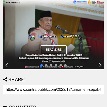
0
fakta media
Aug 09, 2026
Pemda dan Polres Rokan Hulu Intens
Berkoordinasi untuk Penyusunan Perda
Lingkungan dan Penanaman Pohon Guna
Mendukung Program Green Policing
READMORE
SHARE: