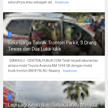
seluruhnya atau sebagain ad...
Readmore
6
Sekeluarga Tabrak Tronton Parkir, 3 Orang
Tewas dan Dua Luka-luka
SIAKHULU - CENTRALPUBLIK.COM Telah terjadi laka lantas
antara mobil Toyota Avanza BM 1694 QK dengan mobil
truck tronton BM 8196 AU. Naasny...
Readmore
7
Lagi Lagi Kejati Riau Tunjuk Taring Menyita