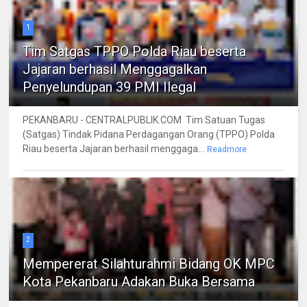
1
Tim Satgas TPPO Polda Riau beserta
Jajaran berhasil Menggagalkan
Penyelundupan 39 PMI Ilegal
PEKANBARU - CENTRALPUBLIK.COM Tim Satuan Tugas
(Satgas) Tindak Pidana Perdagangan Orang (TPPO) Polda
Riau beserta Jajaran berhasil menggaga...
Readmore
2
Mempererat Silahturahmi Bidang OK MPC
Kota Pekanbaru Adakan Buka Bersama