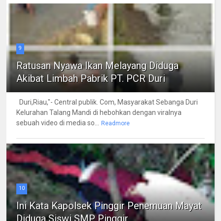
9
Ratusan Nyawa Ikan Melayang Diduga
Akibat Limbah Pabrik PT. PCR Duri
Duri,Riau,"- Central publik. Com, Masyarakat Sebanga Duri
Kelurahan Talang Mandi di hebohkan dengan viralnya
sebuah video di media so...
Readmore
10
Ini Kata Kapolsek Pinggir Penemuan Mayat
Diduga Siswi SMP Pinggir