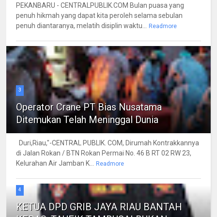
PEKANBARU - CENTRALPUBLIK.COM Bulan puasa yang
penuh hikmah yang dapat kita peroleh selama sebulan
penuh diantaranya, melatih disiplin waktu...
Readmore
3
Operator Crane PT Bias Nusatama
Ditemukan Telah Meninggal Dunia
Duri,Riau,"-CENTRAL PUBLIK. COM, Dirumah Kontrakkannya
di Jalan Rokan / BTN Rokan Permai No. 46 B RT 02 RW 23,
Kelurahan Air Jamban K...
Readmore
4
KETUA DPD GRIB JAYA RIAU BANTAH