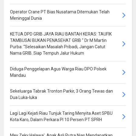
Operator Crane PT Bias Nusatama Ditemukan Telah
Meninggal Dunia
KETUA DPD GRIB JAYA RIAU BANTAH KERAS: TAUFIK
TAMBUSAI BUKAN PENASEHAT GRIB " Dr M Martin
Purba: “Selesaikan Masalah Pribadi, Jangan Catut
Nama GRIB. Siap Tempuh Jalur Hukum
Diduga Penggelapan Agus Warga Riau DPO Polsek
Mandau
Sekeluarga Tabrak Tronton Parkir, 3 Orang Tewas dan
Dua Luka-luka
Lagi Lagi Kejati Riau Tunjuk Taring Menyita Aset SPBU
Kota Karo, Dalam Perkara PI 10 Persen PT SPRH
Mey Zeky Halawa', Anak Asli Putra Nias Mendapatkan