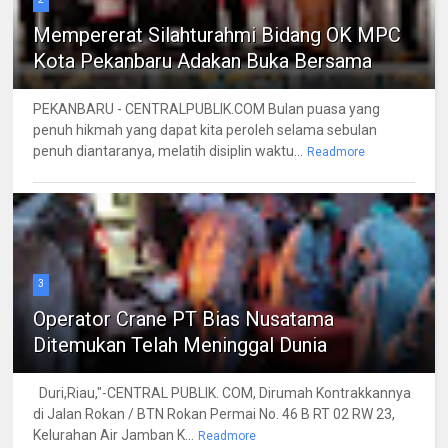
Mempererat Silahturahmi Bidang OK MPC
Kota Pekanbaru Adakan Buka Bersama
PEKANBARU - CENTRALPUBLIK.COM Bulan puasa yang
penuh hikmah yang dapat kita peroleh selama sebulan
penuh diantaranya, melatih disiplin waktu...
Readmore
3
Operator Crane PT Bias Nusatama
Ditemukan Telah Meninggal Dunia
Duri,Riau,"-CENTRAL PUBLIK. COM, Dirumah Kontrakkannya
di Jalan Rokan / BTN Rokan Permai No. 46 B RT 02 RW 23,
Kelurahan Air Jamban K...
Readmore