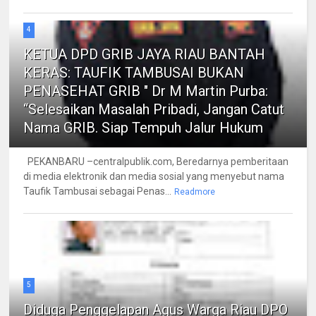
4
KETUA DPD GRIB JAYA RIAU BANTAH
KERAS: TAUFIK TAMBUSAI BUKAN
PENASEHAT GRIB " Dr M Martin Purba:
“Selesaikan Masalah Pribadi, Jangan Catut
Nama GRIB. Siap Tempuh Jalur Hukum
PEKANBARU –centralpublik.com, Beredarnya pemberitaan
di media elektronik dan media sosial yang menyebut nama
Taufik Tambusai sebagai Penas...
Readmore
5
Diduga Penggelapan Agus Warga Riau DPO