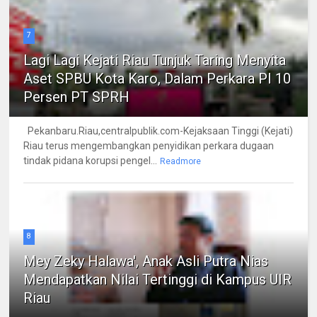
7
Lagi Lagi Kejati Riau Tunjuk Taring Menyita
Aset SPBU Kota Karo, Dalam Perkara PI 10
Persen PT SPRH
Pekanbaru.Riau,centralpublik.com-Kejaksaan Tinggi (Kejati)
Riau terus mengembangkan penyidikan perkara dugaan
tindak pidana korupsi pengel...
Readmore
8
Mey Zeky Halawa', Anak Asli Putra Nias
Mendapatkan Nilai Tertinggi di Kampus UIR
Riau