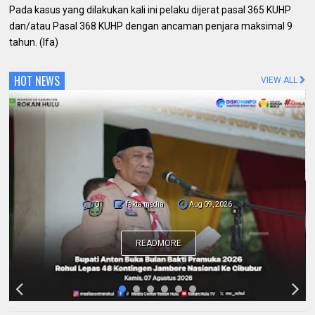
Pada kasus yang dilakukan kali ini pelaku dijerat pasal 365 KUHP
dan/atau Pasal 368 KUHP dengan ancaman penjara maksimal 9
tahun. (Ifa)
HOT NEWS
VIEW ALL
0
fakta media
Aug 09, 2026
Pemda dan Polres Rokan Hulu Intens
Berkoordinasi untuk Penyusunan Perda
Lingkungan dan Penanaman Pohon Guna
Mendukung Program Green Policing
READMORE