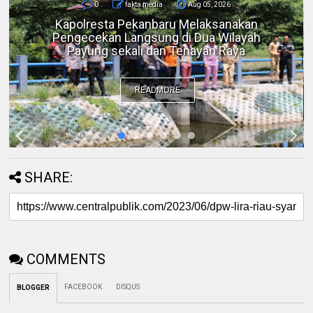
0
fakta media
Aug 05, 2026
Bicara di Forum IMT-GT, Kapolda Riau:
Kerusakan Lingkungan pada Akhirnya
Menjadi Ancaman Keamanan
READMORE
SHARE:
COMMENTS
FACEBOOK
DISQUS
BLOGGER