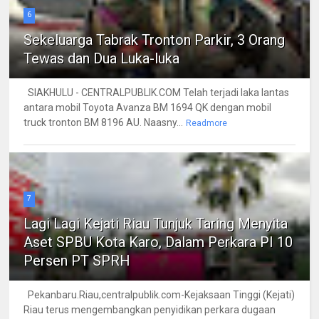
6
Sekeluarga Tabrak Tronton Parkir, 3 Orang
Tewas dan Dua Luka-luka
SIAKHULU - CENTRALPUBLIK.COM Telah terjadi laka lantas
antara mobil Toyota Avanza BM 1694 QK dengan mobil
truck tronton BM 8196 AU. Naasny...
Readmore
7
Lagi Lagi Kejati Riau Tunjuk Taring Menyita
Aset SPBU Kota Karo, Dalam Perkara PI 10
Persen PT SPRH
Pekanbaru.Riau,centralpublik.com-Kejaksaan Tinggi (Kejati)
Riau terus mengembangkan penyidikan perkara dugaan