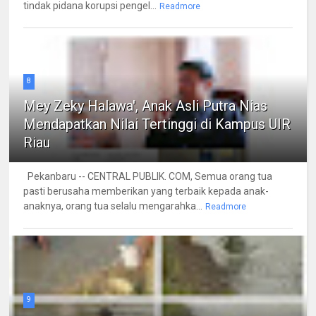
tindak pidana korupsi pengel...
Readmore
8
Mey Zeky Halawa', Anak Asli Putra Nias
Mendapatkan Nilai Tertinggi di Kampus UIR
Riau
Pekanbaru -- CENTRAL PUBLIK. COM, Semua orang tua
pasti berusaha memberikan yang terbaik kepada anak-
anaknya, orang tua selalu mengarahka...
Readmore
9