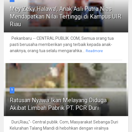
Mey Zeky Halawa', Anak Asli Putra Nias
Mendapatkan Nilai Tertinggi di Kampus UIR
Riau
Pekanbaru -- CENTRAL PUBLIK. COM, Semua orang tua
pasti berusaha memberikan yang terbaik kepada anak-
anaknya, orang tua selalu mengarahka...
Readmore
9
Ratusan Nyawa Ikan Melayang Diduga
Akibat Limbah Pabrik PT. PCR Duri
Duri,Riau,"- Central publik. Com, Masyarakat Sebanga Duri
Kelurahan Talang Mandi di hebohkan dengan viralnya