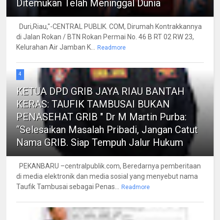
Ditemukan Telah Meninggal Dunia
Duri,Riau,"-CENTRAL PUBLIK. COM, Dirumah Kontrakkannya
di Jalan Rokan / BTN Rokan Permai No. 46 B RT 02 RW 23,
Kelurahan Air Jamban K...
Readmore
4
KETUA DPD GRIB JAYA RIAU BANTAH
KERAS: TAUFIK TAMBUSAI BUKAN
PENASEHAT GRIB " Dr M Martin Purba:
“Selesaikan Masalah Pribadi, Jangan Catut
Nama GRIB. Siap Tempuh Jalur Hukum
PEKANBARU –centralpublik.com, Beredarnya pemberitaan
di media elektronik dan media sosial yang menyebut nama
Taufik Tambusai sebagai Penas...
Readmore