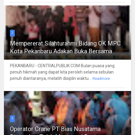
2
Mempererat Silahturahmi Bidang OK MPC
Kota Pekanbaru Adakan Buka Bersama
PEKANBARU - CENTRALPUBLIK.COM Bulan puasa yang
penuh hikmah yang dapat kita peroleh selama sebulan
penuh diantaranya, melatih disiplin waktu...
Readmore
3
Operator Crane PT Bias Nusatama