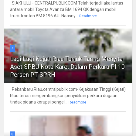
SIAKHULU - CENTRALPUBLIK.COM Telah terjadi laka lantas
antara mobil Toyota Avanza BM 1694 QK dengan mobil
truck tronton BM 8196 AU. Naasny...
Readmore
7
Lagi Lagi Kejati Riau Tunjuk Taring Menyita
Aset SPBU Kota Karo, Dalam Perkara PI 10
Persen PT SPRH
Pekanbaru.Riau,centralpublik.com-Kejaksaan Tinggi (Kejati)
Riau terus mengembangkan penyidikan perkara dugaan
tindak pidana korupsi pengel...
Readmore
8