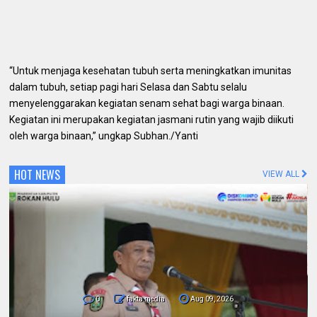
“Untuk menjaga kesehatan tubuh serta meningkatkan imunitas
dalam tubuh, setiap pagi hari Selasa dan Sabtu selalu
menyelenggarakan kegiatan senam sehat bagi warga binaan.
Kegiatan ini merupakan kegiatan jasmani rutin yang wajib diikuti
oleh warga binaan,” ungkap Subhan./Yanti
HOT NEWS
VIEW ALL
0
fakta media
Aug 09, 2026
Pemda dan Polres Rokan Hulu Intens
Berkoordinasi untuk Penyusunan Perda
Lingkungan dan Penanaman Pohon Guna
Mendukung Program Green Policing