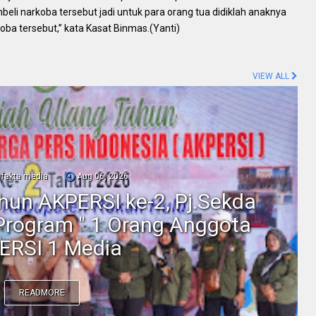
eli narkoba tersebut jadi untuk para orang tua didiklah anaknya
oba tersebut,” kata Kasat Binmas.(Yanti)
VIEW ALL
fakta media
Aug 06, 2026
ahun AKPERSI ke-2, Pj.Sekda
Program " 1 Orang Anggota
ERSI 1 Media
READMORE