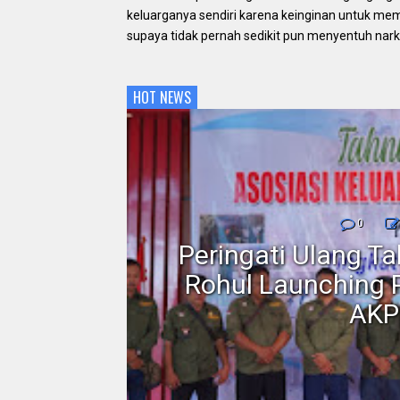
keluarganya sendiri karena keinginan untuk memb
supaya tidak pernah sedikit pun menyentuh nark
HOT NEWS
nmor,
0
dan
Peringati Ulang T
Motor
Rohul Launching 
AKP