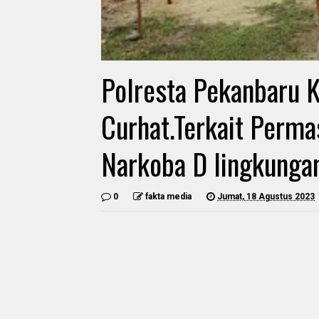
Polresta Pekanbaru 
Curhat.Terkait Perm
Narkoba D lingkunga
0
fakta media
Jumat, 18 Agustus 2023