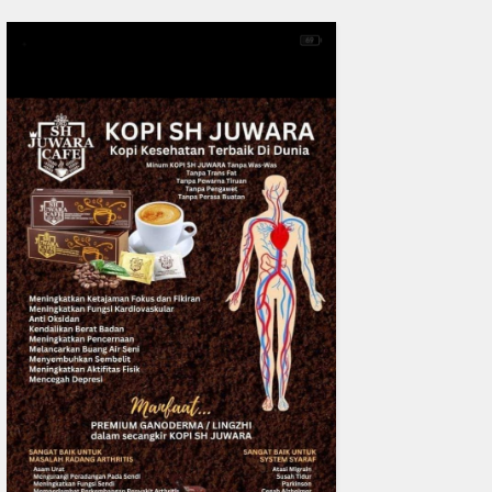
0
fakta media
Aug 06, 2
Polres Inhil bersama Pemkab I
Riau Perkuat Sinergi Tangani
Liar di Tembilaha
READMORE