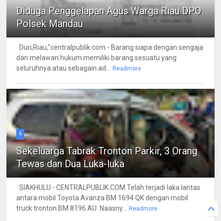
Diduga Penggelapan Agus Warga Riau DPO
Polsek Mandau
Duri,Riau,"centralpublik.com - Barang siapa dengan sengaja
dan melawan hukum memiliki barang sesuatu yang
seluruhnya atau sebagain ad...
Readmore
6
Sekeluarga Tabrak Tronton Parkir, 3 Orang
Tewas dan Dua Luka-luka
SIAKHULU - CENTRALPUBLIK.COM Telah terjadi laka lantas
antara mobil Toyota Avanza BM 1694 QK dengan mobil
truck tronton BM 8196 AU. Naasny...
Readmore