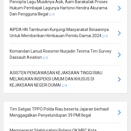
Pencipta Lagu Musiknya Asik, Aam Barakatak Proses
Hukum Pembajak Lagunya Hartono Hendra Akurama
Dan Pengguna Illegal
0
AIPDA HN Tambunan Kunjungi Masyarakat Binaannya
Untuk Memberikan Himbauan Pemilu Damai 2024
0
Komandan Lanud Roesmin Nurjadin Terima Tim Survey
Dassault Aviation
0
ASISTEN PENGAWASAN KEJAKSAAN TINGGI RIAU
MELAKUKAN INSPEKSI UMUM DAN KHUSUS DI
KEJAKSAAN NEGERI DUMAI
0
Tim Satgas TPPO Polda Riau beserta Jajaran berhasil
Menggagalkan Penyelundupan 39 PMI Ilegal
Mempererat Silahturahmi Bidang OK MPC Kota