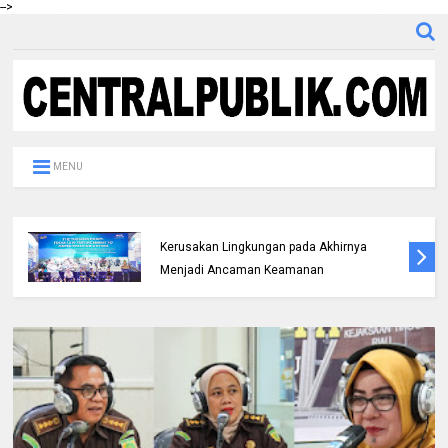
-->
MENU
Berhasil Ungkap Sejumlah Kasus Curanmor,
Polres Rohul Gelar Konferensi Pers dan
Kembalikan Mobil dan 8 Unit Sepeda Motor
Kepada Pemiliknya Korban*