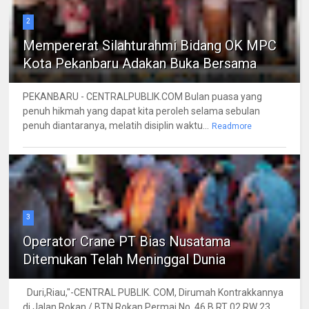
2
Mempererat Silahturahmi Bidang OK MPC
Kota Pekanbaru Adakan Buka Bersama
PEKANBARU - CENTRALPUBLIK.COM Bulan puasa yang
penuh hikmah yang dapat kita peroleh selama sebulan
penuh diantaranya, melatih disiplin waktu...
Readmore
3
Operator Crane PT Bias Nusatama
Ditemukan Telah Meninggal Dunia
Duri,Riau,"-CENTRAL PUBLIK. COM, Dirumah Kontrakkannya
di Jalan Rokan / BTN Rokan Permai No. 46 B RT 02 RW 23,