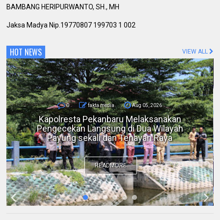
BAMBANG HERIPURWANTO, SH., MH
Jaksa Madya Nip.19770807 199703 1 002
HOT NEWS
VIEW ALL
0
fakta media
Aug 05, 2026
Bicara di Forum IMT-GT, Kapolda Riau:
Kerusakan Lingkungan pada Akhirnya
Menjadi Ancaman Keamanan
READMORE