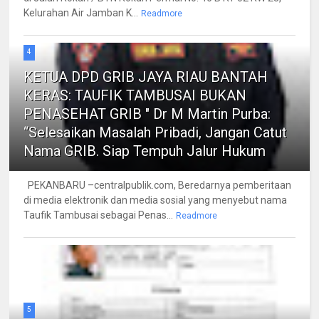
Kelurahan Air Jamban K...
Readmore
4
KETUA DPD GRIB JAYA RIAU BANTAH
KERAS: TAUFIK TAMBUSAI BUKAN
PENASEHAT GRIB " Dr M Martin Purba:
“Selesaikan Masalah Pribadi, Jangan Catut
Nama GRIB. Siap Tempuh Jalur Hukum
PEKANBARU –centralpublik.com, Beredarnya pemberitaan
di media elektronik dan media sosial yang menyebut nama
Taufik Tambusai sebagai Penas...
Readmore
5