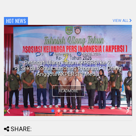
HOT NEWS
VIEW ALL
0
fakta media
Aug 06, 2026
Polres Inhil bersama Pemkab Inhil dan
BKSDA Riau Perkuat Sinergi Tangani
Gangguan Kera Liar di Tembilahan
READMORE
SHARE: