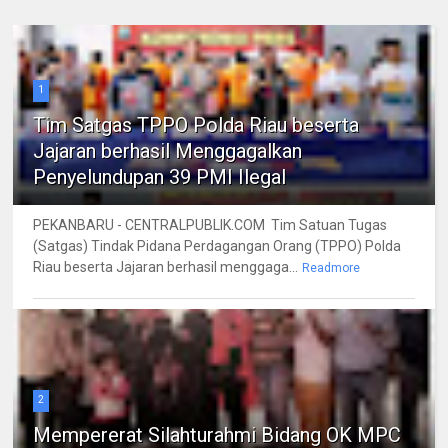
1
Tim Satgas TPPO Polda Riau beserta
Jajaran berhasil Menggagalkan
Penyelundupan 39 PMI Ilegal
PEKANBARU - CENTRALPUBLIK.COM Tim Satuan Tugas
(Satgas) Tindak Pidana Perdagangan Orang (TPPO) Polda
Riau beserta Jajaran berhasil menggaga...
Readmore
2
Mempererat Silahturahmi Bidang OK MPC