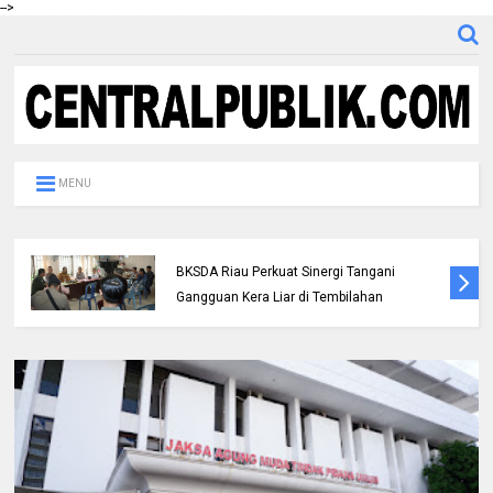
-->
MENU
Polres Inhil bersama Pemkab Inhil dan
BKSDA Riau Perkuat Sinergi Tangani
Gangguan Kera Liar di Tembilahan