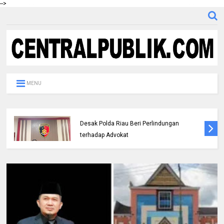
-->
MENU
DPC IKADIN Pekanbaru Kutuk Premanisme,
Desak Polda Riau Beri Perlindungan
terhadap Advokat