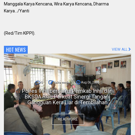
Manggala Karya Kencana, Wira Karya Kencana, Dharma
Karya…/Yanti
(Red/Tim KIPPI).
HOT NEWS
VIEW ALL
0
fakta media
Aug 06, 2026
DPC IKADIN Pekanbaru Kutuk Premanisme,
Desak Polda Riau Beri Perlindungan terhadap
Advokat
READMORE