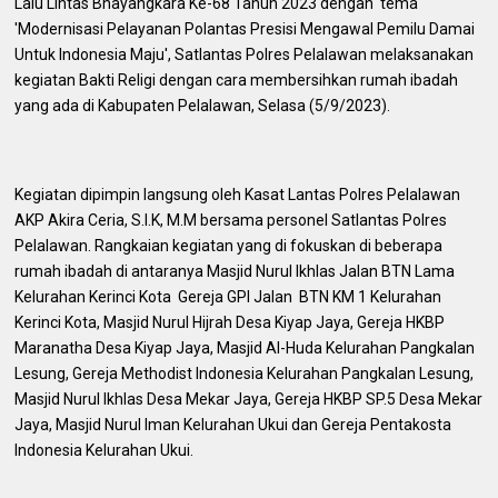
Lalu Lintas Bhayangkara Ke-68 Tahun 2023 dengan tema
'Modernisasi Pelayanan Polantas Presisi Mengawal Pemilu Damai
Untuk Indonesia Maju', Satlantas Polres Pelalawan melaksanakan
kegiatan Bakti Religi dengan cara membersihkan rumah ibadah
yang ada di Kabupaten Pelalawan, Selasa (5/9/2023).
Kegiatan dipimpin langsung oleh Kasat Lantas Polres Pelalawan
AKP Akira Ceria, S.I.K, M.M bersama personel Satlantas Polres
Pelalawan. Rangkaian kegiatan yang di fokuskan di beberapa
rumah ibadah di antaranya Masjid Nurul Ikhlas Jalan BTN Lama
Kelurahan Kerinci Kota Gereja GPI Jalan BTN KM 1 Kelurahan
Kerinci Kota, Masjid Nurul Hijrah Desa Kiyap Jaya, Gereja HKBP
Maranatha Desa Kiyap Jaya, Masjid Al-Huda Kelurahan Pangkalan
Lesung, Gereja Methodist Indonesia Kelurahan Pangkalan Lesung,
Masjid Nurul Ikhlas Desa Mekar Jaya, Gereja HKBP SP.5 Desa Mekar
Jaya, Masjid Nurul Iman Kelurahan Ukui dan Gereja Pentakosta
Indonesia Kelurahan Ukui.