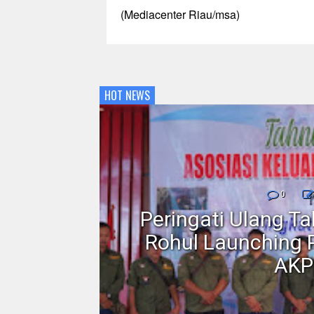
(Mediacenter Riau/msa)
HOT NEWS
nmor,
0
dan
Peringati Ulang T
Motor
Rohul Launching 
AKP