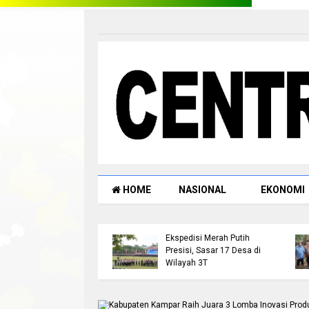
-->
HOME
NASIONAL
EKONOMI
snarkoba Polres
Kapolda Riau Lepas Tim
l Tangkap Pengedar
Ekspedisi Merah Putih
di Ujung Batu, Sita
Presisi, Sasar 17 Desa di
g Bukti 3,89 Gram
Wilayah 3T