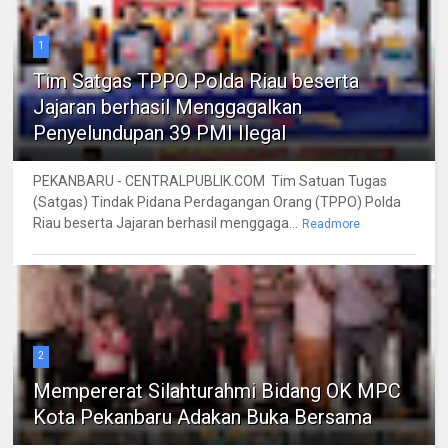
1
Tim Satgas TPPO Polda Riau beserta
Jajaran berhasil Menggagalkan
Penyelundupan 39 PMI Ilegal
PEKANBARU - CENTRALPUBLIK.COM Tim Satuan Tugas
(Satgas) Tindak Pidana Perdagangan Orang (TPPO) Polda
Riau beserta Jajaran berhasil menggaga...
Readmore
2
Mempererat Silahturahmi Bidang OK MPC
Kota Pekanbaru Adakan Buka Bersama