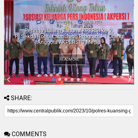
0
fakta media
Aug 06, 2026
Polres Inhil bersama Pemkab Inhil dan
BKSDA Riau Perkuat Sinergi Tangani
Gangguan Kera Liar di Tembilahan
READMORE
SHARE:
COMMENTS