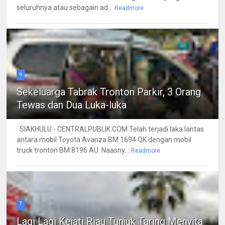
seluruhnya atau sebagain ad...
Readmore
6
Sekeluarga Tabrak Tronton Parkir, 3 Orang
Tewas dan Dua Luka-luka
SIAKHULU - CENTRALPUBLIK.COM Telah terjadi laka lantas
antara mobil Toyota Avanza BM 1694 QK dengan mobil
truck tronton BM 8196 AU. Naasny...
Readmore
7
Lagi Lagi Kejati Riau Tunjuk Taring Menyita