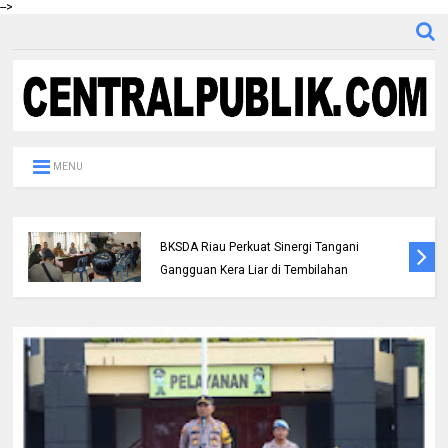
-->
MENU
Polres Inhil bersama Pemkab Inhil dan
BKSDA Riau Perkuat Sinergi Tangani
Gangguan Kera Liar di Tembilahan