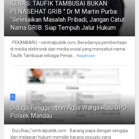
KERAS: TAUFIK TAMBUSAI BUKAN
PENASEHAT GRIB " Dr M Martin Purba:
“Selesaikan Masalah Pribadi, Jangan Catut
Nama GRIB. Siap Tempuh Jalur Hukum
PEKANBARU –centralpublik.com, Beredarnya pemberitaan
di media elektronik dan media sosial yang menyebut nama
Taufik Tambusai sebagai Penas...
Readmore
5
Diduga Penggelapan Agus Warga Riau DPO
Polsek Mandau
Duri,Riau,"centralpublik.com - Barang siapa dengan sengaja
dan melawan hukum memiliki barang sesuatu yang