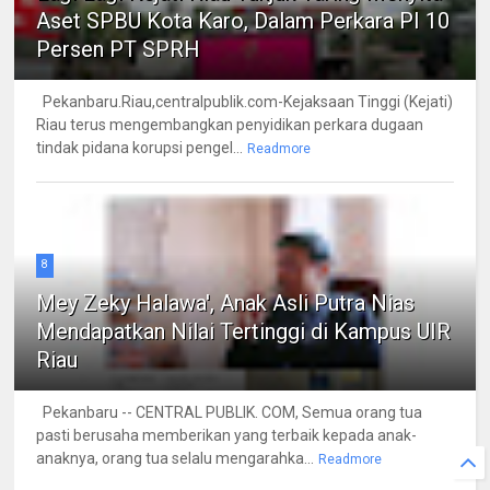
Aset SPBU Kota Karo, Dalam Perkara PI 10
Persen PT SPRH
Pekanbaru.Riau,centralpublik.com-Kejaksaan Tinggi (Kejati)
Riau terus mengembangkan penyidikan perkara dugaan
tindak pidana korupsi pengel...
Readmore
8
Mey Zeky Halawa', Anak Asli Putra Nias
Mendapatkan Nilai Tertinggi di Kampus UIR
Riau
Pekanbaru -- CENTRAL PUBLIK. COM, Semua orang tua
pasti berusaha memberikan yang terbaik kepada anak-
anaknya, orang tua selalu mengarahka...
Readmore