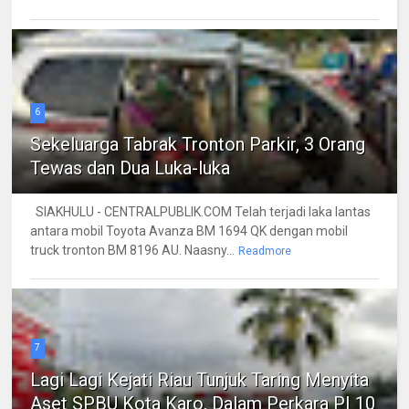
6
Sekeluarga Tabrak Tronton Parkir, 3 Orang
Tewas dan Dua Luka-luka
SIAKHULU - CENTRALPUBLIK.COM Telah terjadi laka lantas
antara mobil Toyota Avanza BM 1694 QK dengan mobil
truck tronton BM 8196 AU. Naasny...
Readmore
7
Lagi Lagi Kejati Riau Tunjuk Taring Menyita
Aset SPBU Kota Karo, Dalam Perkara PI 10