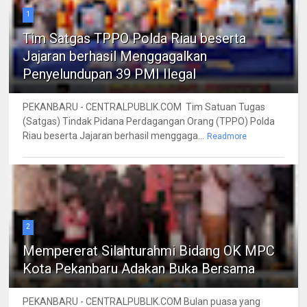
1
Tim Satgas TPPO Polda Riau beserta
Jajaran berhasil Menggagalkan
Penyelundupan 39 PMI Ilegal
PEKANBARU - CENTRALPUBLIK.COM Tim Satuan Tugas
(Satgas) Tindak Pidana Perdagangan Orang (TPPO) Polda
Riau beserta Jajaran berhasil menggaga...
Readmore
2
Mempererat Silahturahmi Bidang OK MPC
Kota Pekanbaru Adakan Buka Bersama
PEKANBARU - CENTRALPUBLIK.COM Bulan puasa yang