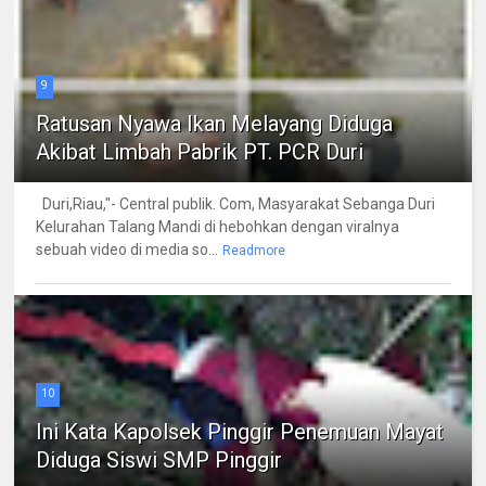
9
Ratusan Nyawa Ikan Melayang Diduga
Akibat Limbah Pabrik PT. PCR Duri
Duri,Riau,"- Central publik. Com, Masyarakat Sebanga Duri
Kelurahan Talang Mandi di hebohkan dengan viralnya
sebuah video di media so...
Readmore
10
Ini Kata Kapolsek Pinggir Penemuan Mayat
Diduga Siswi SMP Pinggir