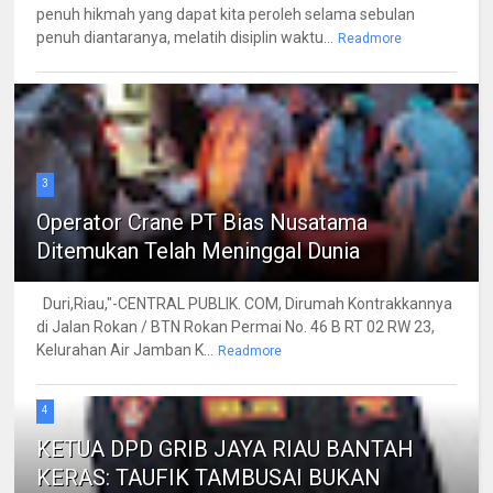
penuh hikmah yang dapat kita peroleh selama sebulan
penuh diantaranya, melatih disiplin waktu...
Readmore
3
Operator Crane PT Bias Nusatama
Ditemukan Telah Meninggal Dunia
Duri,Riau,"-CENTRAL PUBLIK. COM, Dirumah Kontrakkannya
di Jalan Rokan / BTN Rokan Permai No. 46 B RT 02 RW 23,
Kelurahan Air Jamban K...
Readmore
4
KETUA DPD GRIB JAYA RIAU BANTAH
KERAS: TAUFIK TAMBUSAI BUKAN