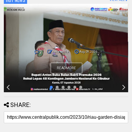
0
fakta media
Aug 09, 2026
Pemda dan Polres Rokan Hulu Intens
Berkoordinasi untuk Penyusunan Perda
Lingkungan dan Penanaman Pohon Guna
Mendukung Program Green Policing
READMORE
SHARE: