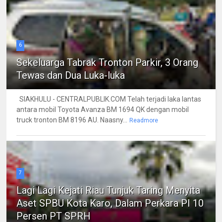
6
Sekeluarga Tabrak Tronton Parkir, 3 Orang
Tewas dan Dua Luka-luka
SIAKHULU - CENTRALPUBLIK.COM Telah terjadi laka lantas
antara mobil Toyota Avanza BM 1694 QK dengan mobil
truck tronton BM 8196 AU. Naasny...
Readmore
7
Lagi Lagi Kejati Riau Tunjuk Taring Menyita
Aset SPBU Kota Karo, Dalam Perkara PI 10
Persen PT SPRH