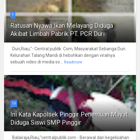
9
Ratusan Nyawa Ikan Melayang Diduga
Akibat Limbah Pabrik PT. PCR Duri
Duri,Riau,"- Central publik. Com, Masyarakat Sebanga Duri
Kelurahan Talang Mandi di hebohkan dengan viralnya
sebuah video di media so...
Readmore
10
Ini Kata Kapolsek Pinggir Penemuan Mayat
Diduga Siswi SMP Pinggir
Balairaja,Riau,"centralpublik.com - Berawal dari kegelisahan