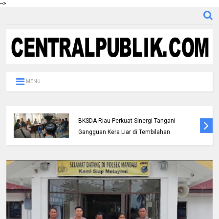
-->
MENU
Polres Inhil bersama Pemkab Inhil dan
BKSDA Riau Perkuat Sinergi Tangani
Gangguan Kera Liar di Tembilahan