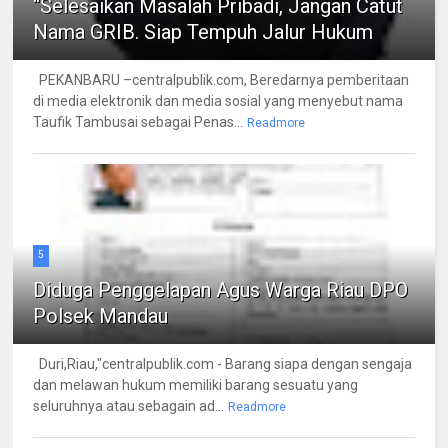
“Selesaikan Masalah Pribadi, Jangan Catut
Nama GRIB. Siap Tempuh Jalur Hukum
PEKANBARU –centralpublik.com, Beredarnya pemberitaan
di media elektronik dan media sosial yang menyebut nama
Taufik Tambusai sebagai Penas...
Readmore
5
Diduga Penggelapan Agus Warga Riau DPO
Polsek Mandau
Duri,Riau,"centralpublik.com - Barang siapa dengan sengaja
dan melawan hukum memiliki barang sesuatu yang
seluruhnya atau sebagain ad...
Readmore