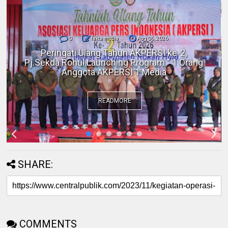
0
fakta media
Aug 06, 2026
Polres Inhil bersama Pemkab Inhil dan
BKSDA Riau Perkuat Sinergi Tangani
Gangguan Kera Liar di Tembilahan
READMORE
SHARE:
COMMENTS