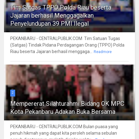
Tim Satgas TPPO Polda Riau beserta
Jajaran berhasil Menggagalkan
Penyelundupan 39 PMI Ilegal
PEKANBARU - CENTRALPUBLIK.COM Tim Satuan Tugas
(Satgas) Tindak Pidana Perdagangan Orang (TPPO) Polda
Riau beserta Jajaran berhasil menggaga...
Readmore
2
Mempererat Silahturahmi Bidang OK MPC
Kota Pekanbaru Adakan Buka Bersama
PEKANBARU - CENTRALPUBLIK.COM Bulan puasa yang
penuh hikmah yang dapat kita peroleh selama sebulan