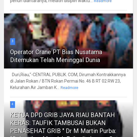
penuh diantaranya, melatih disiplin waktu...
Readmore
3
Operator Crane PT Bias Nusatama
Ditemukan Telah Meninggal Dunia
Duri,Riau,"-CENTRAL PUBLIK. COM, Dirumah Kontrakkannya
di Jalan Rokan / BTN Rokan Permai No. 46 B RT 02 RW 23,
Kelurahan Air Jamban K...
Readmore
4
KETUA DPD GRIB JAYA RIAU BANTAH
KERAS: TAUFIK TAMBUSAI BUKAN
PENASEHAT GRIB " Dr M Martin Purba: