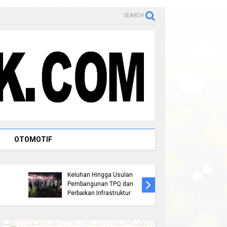
SEARCH
OTOMOTIF
Jemput Aspirasi Warga
a
Bambu Kuning, Robin P
Persiapa
Hutagalung Serap
2026, Pe
Keluhan Hingga Usulan
Rohul Ge
Pembangunan TPQ dan
Bentuk T
Perbaikan Infrastruktur
Penjarin