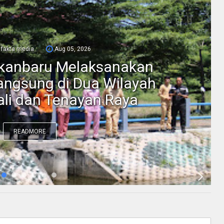
fakta media
Aug 05, 2026
ekanbaru Melaksanakan
ngsung di Dua Wilayah
li dan Tenayan Raya
READMORE