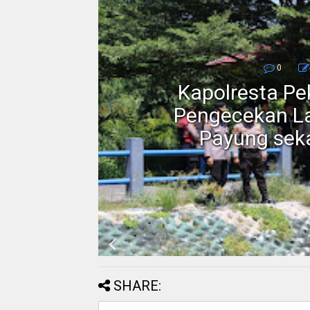
0
Kapolresta P
erah
Pengecekan La
ah 3T
Payung seka
SHARE: