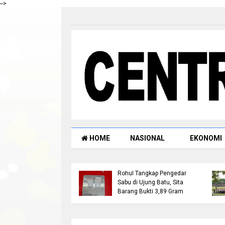
-->
HOME
NASIONAL
EKONOMI
ock Mediasi 28 Juli
Satresnarkoba Polres
 Masyarakat Mesuji
Rohul Tangkap Pengedar
tkan Reklaming
Sabu di Ujung Batu, Sita
 di Blok O:40, 41, 42
Barang Bukti 3,89 Gram