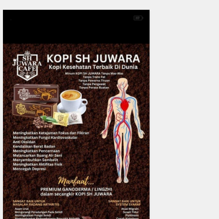
0
fakta media
Aug 05, 2
Bicara di Forum IMT-GT, Ka
Kerusakan Lingkungan pad
Menjadi Ancaman Ke
READMORE