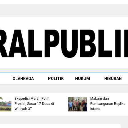
Raja Rambah dr. H.
OLAHRAGA
POLITIK
HUKUM
HIBURAN
Tengku Afrizal Dachlan,
M.M. Paparkan Rencan
Kapolda Riau Lepas Tim
Penataan Kompleks
Ekspedisi Merah Putih
Makam dan
Presisi, Sasar 17 Desa di
Pembangunan Replika
Wilayah 3T
Istana