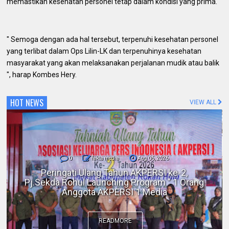
memastikan kesehatan personel tetap dalam kondisi yang prima.
" Semoga dengan ada hal tersebut, terpenuhi kesehatan personel
yang terlibat dalam Ops Lilin-LK dan terpenuhinya kesehatan
masyarakat yang akan melaksanakan perjalanan mudik atau balik
", harap Kombes Hery.
HOT NEWS
VIEW ALL
0
fakta media
Aug 06, 2026
Polres Inhil bersama Pemkab Inhil dan
BKSDA Riau Perkuat Sinergi Tangani
Gangguan Kera Liar di Tembilahan
READMORE