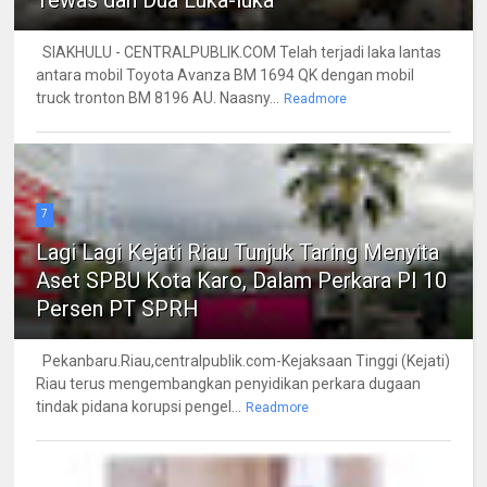
Tewas dan Dua Luka-luka
SIAKHULU - CENTRALPUBLIK.COM Telah terjadi laka lantas
antara mobil Toyota Avanza BM 1694 QK dengan mobil
truck tronton BM 8196 AU. Naasny...
Readmore
7
Lagi Lagi Kejati Riau Tunjuk Taring Menyita
Aset SPBU Kota Karo, Dalam Perkara PI 10
Persen PT SPRH
Pekanbaru.Riau,centralpublik.com-Kejaksaan Tinggi (Kejati)
Riau terus mengembangkan penyidikan perkara dugaan
tindak pidana korupsi pengel...
Readmore