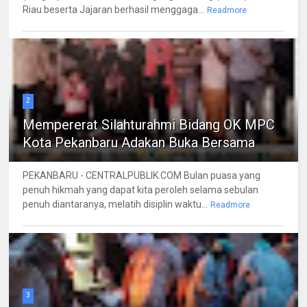
Riau beserta Jajaran berhasil menggaga...
Readmore
2
Mempererat Silahturahmi Bidang OK MPC
Kota Pekanbaru Adakan Buka Bersama
PEKANBARU - CENTRALPUBLIK.COM Bulan puasa yang
penuh hikmah yang dapat kita peroleh selama sebulan
penuh diantaranya, melatih disiplin waktu...
Readmore
3