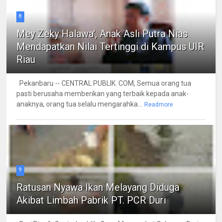
8
Mey Zeky Halawa', Anak Asli Putra Nias
Mendapatkan Nilai Tertinggi di Kampus UIR
Riau
Pekanbaru -- CENTRAL PUBLIK. COM, Semua orang tua
pasti berusaha memberikan yang terbaik kepada anak-
anaknya, orang tua selalu mengarahka...
Readmore
9
Ratusan Nyawa Ikan Melayang Diduga
Akibat Limbah Pabrik PT. PCR Duri