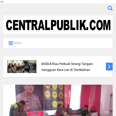
-->
MENU
DPC IKADIN Pekanbaru Kutuk Premanisme,
Desak Polda Riau Beri Perlindungan
terhadap Advokat