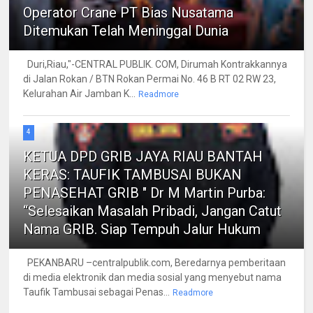
Operator Crane PT Bias Nusatama
Ditemukan Telah Meninggal Dunia
Duri,Riau,"-CENTRAL PUBLIK. COM, Dirumah Kontrakkannya
di Jalan Rokan / BTN Rokan Permai No. 46 B RT 02 RW 23,
Kelurahan Air Jamban K...
Readmore
4
KETUA DPD GRIB JAYA RIAU BANTAH
KERAS: TAUFIK TAMBUSAI BUKAN
PENASEHAT GRIB " Dr M Martin Purba:
“Selesaikan Masalah Pribadi, Jangan Catut
Nama GRIB. Siap Tempuh Jalur Hukum
PEKANBARU –centralpublik.com, Beredarnya pemberitaan
di media elektronik dan media sosial yang menyebut nama
Taufik Tambusai sebagai Penas...
Readmore