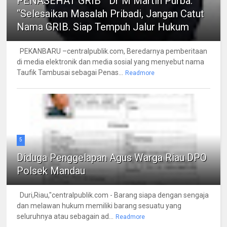
PENASEHAT GRIB " Dr M Martin Purba:
“Selesaikan Masalah Pribadi, Jangan Catut
Nama GRIB. Siap Tempuh Jalur Hukum
PEKANBARU –centralpublik.com, Beredarnya pemberitaan
di media elektronik dan media sosial yang menyebut nama
Taufik Tambusai sebagai Penas...
Readmore
5
Diduga Penggelapan Agus Warga Riau DPO
Polsek Mandau
Duri,Riau,"centralpublik.com - Barang siapa dengan sengaja
dan melawan hukum memiliki barang sesuatu yang
seluruhnya atau sebagain ad...
Readmore