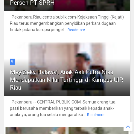
Persen PT SPRH
Pekanbaru.Riau,centralpublik.com-Kejaksaan Tinggi (Kejati)
Riau terus mengembangkan penyidikan perkara dugaan
tindak pidana korupsi pengel...
Readmore
8
Mey Zeky Halawa', Anak Asli Putra Nias
Mendapatkan Nilai Tertinggi di Kampus UIR
Riau
Pekanbaru -- CENTRAL PUBLIK. COM, Semua orang tua
pasti berusaha memberikan yang terbaik kepada anak-
anaknya, orang tua selalu mengarahka...
Readmore