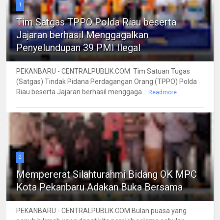
1
Tim Satgas TPPO Polda Riau beserta
Jajaran berhasil Menggagalkan
Penyelundupan 39 PMI Ilegal
PEKANBARU - CENTRALPUBLIK.COM Tim Satuan Tugas
(Satgas) Tindak Pidana Perdagangan Orang (TPPO) Polda
Riau beserta Jajaran berhasil menggaga...
Readmore
2
Mempererat Silahturahmi Bidang OK MPC
Kota Pekanbaru Adakan Buka Bersama
PEKANBARU - CENTRALPUBLIK.COM Bulan puasa yang