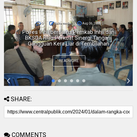
0
fakta media
Aug 06, 2026
DPC IKADIN Pekanbaru Kutuk Premanisme,
Desak Polda Riau Beri Perlindungan terhadap
Advokat
READMORE
SHARE:
COMMENTS