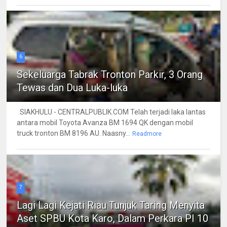
6
Sekeluarga Tabrak Tronton Parkir, 3 Orang
Tewas dan Dua Luka-luka
SIAKHULU - CENTRALPUBLIK.COM Telah terjadi laka lantas
antara mobil Toyota Avanza BM 1694 QK dengan mobil
truck tronton BM 8196 AU. Naasny...
Readmore
7
Lagi Lagi Kejati Riau Tunjuk Taring Menyita
Aset SPBU Kota Karo, Dalam Perkara PI 10