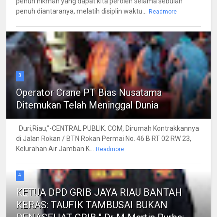
penuh hikmah yang dapat kita peroleh selama sebulan
penuh diantaranya, melatih disiplin waktu...
Readmore
3
Operator Crane PT Bias Nusatama
Ditemukan Telah Meninggal Dunia
Duri,Riau,"-CENTRAL PUBLIK. COM, Dirumah Kontrakkannya
di Jalan Rokan / BTN Rokan Permai No. 46 B RT 02 RW 23,
Kelurahan Air Jamban K...
Readmore
4
KETUA DPD GRIB JAYA RIAU BANTAH
KERAS: TAUFIK TAMBUSAI BUKAN