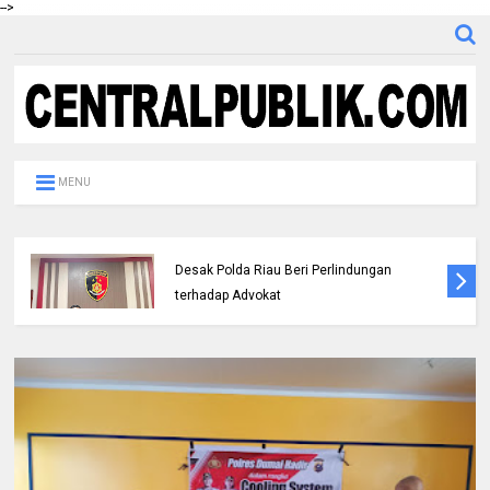
-->
MENU
DPC IKADIN Pekanbaru Kutuk Premanisme,
Desak Polda Riau Beri Perlindungan
terhadap Advokat