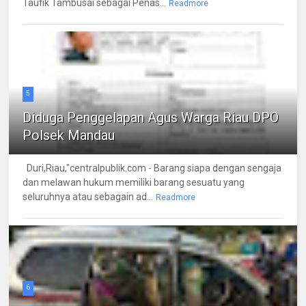
Taufik Tambusai sebagai Penas...
Readmore
5
Diduga Penggelapan Agus Warga Riau DPO
Polsek Mandau
Duri,Riau,"centralpublik.com - Barang siapa dengan sengaja
dan melawan hukum memiliki barang sesuatu yang
seluruhnya atau sebagain ad...
Readmore
6