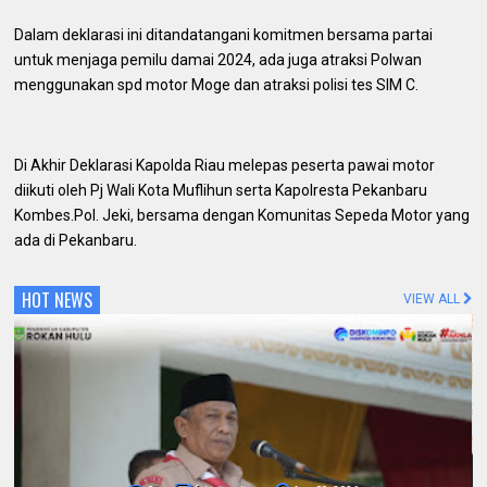
Dalam deklarasi ini ditandatangani komitmen bersama partai
untuk menjaga pemilu damai 2024, ada juga atraksi Polwan
menggunakan spd motor Moge dan atraksi polisi tes SIM C.
Di Akhir Deklarasi Kapolda Riau melepas peserta pawai motor
diikuti oleh Pj Wali Kota Muflihun serta Kapolresta Pekanbaru
Kombes.Pol. Jeki, bersama dengan Komunitas Sepeda Motor yang
ada di Pekanbaru.
HOT NEWS
VIEW ALL
0
fakta media
Aug 09, 2026
Pemda dan Polres Rokan Hulu Intens
Berkoordinasi untuk Penyusunan Perda
Lingkungan dan Penanaman Pohon Guna