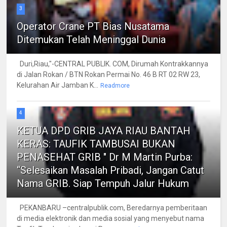
3
Operator Crane PT Bias Nusatama
Ditemukan Telah Meninggal Dunia
Duri,Riau,"-CENTRAL PUBLIK. COM, Dirumah Kontrakkannya
di Jalan Rokan / BTN Rokan Permai No. 46 B RT 02 RW 23,
Kelurahan Air Jamban K...
Readmore
4
KETUA DPD GRIB JAYA RIAU BANTAH
KERAS: TAUFIK TAMBUSAI BUKAN
PENASEHAT GRIB " Dr M Martin Purba:
“Selesaikan Masalah Pribadi, Jangan Catut
Nama GRIB. Siap Tempuh Jalur Hukum
PEKANBARU –centralpublik.com, Beredarnya pemberitaan
di media elektronik dan media sosial yang menyebut nama