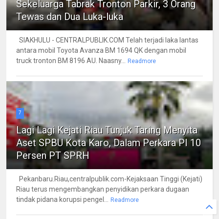
Sekeluarga Tabrak Tronton Parkir, 3 Orang
Tewas dan Dua Luka-luka
SIAKHULU - CENTRALPUBLIK.COM Telah terjadi laka lantas
antara mobil Toyota Avanza BM 1694 QK dengan mobil
truck tronton BM 8196 AU. Naasny...
Readmore
7
Lagi Lagi Kejati Riau Tunjuk Taring Menyita
Aset SPBU Kota Karo, Dalam Perkara PI 10
Persen PT SPRH
Pekanbaru.Riau,centralpublik.com-Kejaksaan Tinggi (Kejati)
Riau terus mengembangkan penyidikan perkara dugaan
tindak pidana korupsi pengel...
Readmore