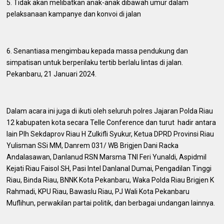
5. Tidak akan melibatkan anak-anak dibawah umur dalam
pelaksanaan kampanye dan konvoi di jalan
6. Senantiasa mengimbau kepada massa pendukung dan
simpatisan untuk berperilaku tertib berlalu lintas di jalan.
Pekanbaru, 21 Januari 2024.
Dalam acara ini juga di ikuti oleh seluruh polres Jajaran Polda Riau
12 kabupaten kota secara Telle Conference dan turut hadir antara
lain Plh Sekdaprov Riau H Zulkifli Syukur, Ketua DPRD Provinsi Riau
Yulisman SSi MM, Danrem 031/ WB Brigjen Dani Racka
Andalasawan, Danlanud RSN Marsma TNI Feri Yunaldi, Aspidmil
Kejati Riau Faisol SH, Pasi Intel Danlanal Dumai, Pengadilan Tinggi
Riau, Binda Riau, BNNK Kota Pekanbaru, Waka Polda Riau Brigjen K
Rahmadi, KPU Riau, Bawaslu Riau, PJ Wali Kota Pekanbaru
Muflihun, perwakilan partai politik, dan berbagai undangan lainnya.