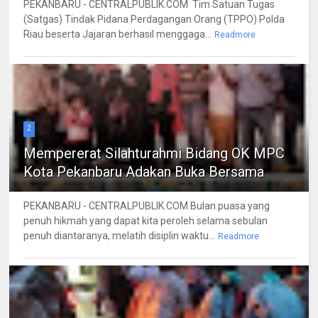
PEKANBARU - CENTRALPUBLIK.COM Tim Satuan Tugas
(Satgas) Tindak Pidana Perdagangan Orang (TPPO) Polda
Riau beserta Jajaran berhasil menggaga...
Readmore
2
Mempererat Silahturahmi Bidang OK MPC
Kota Pekanbaru Adakan Buka Bersama
PEKANBARU - CENTRALPUBLIK.COM Bulan puasa yang
penuh hikmah yang dapat kita peroleh selama sebulan
penuh diantaranya, melatih disiplin waktu...
Readmore