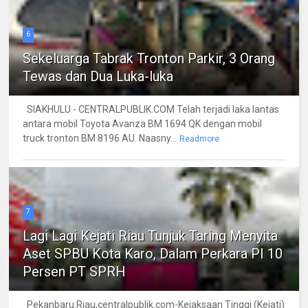
6
Sekeluarga Tabrak Tronton Parkir, 3 Orang
Tewas dan Dua Luka-luka
SIAKHULU - CENTRALPUBLIK.COM Telah terjadi laka lantas
antara mobil Toyota Avanza BM 1694 QK dengan mobil
truck tronton BM 8196 AU. Naasny...
Readmore
7
Lagi Lagi Kejati Riau Tunjuk Taring Menyita
Aset SPBU Kota Karo, Dalam Perkara PI 10
Persen PT SPRH
Pekanbaru.Riau,centralpublik.com-Kejaksaan Tinggi (Kejati)