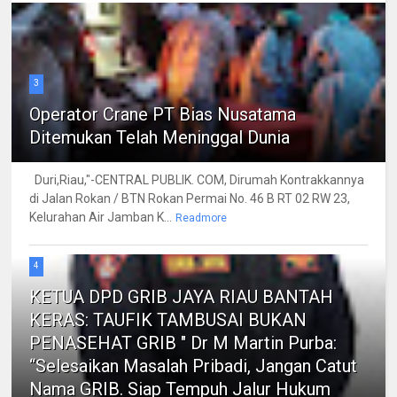
3
Operator Crane PT Bias Nusatama
Ditemukan Telah Meninggal Dunia
Duri,Riau,"-CENTRAL PUBLIK. COM, Dirumah Kontrakkannya
di Jalan Rokan / BTN Rokan Permai No. 46 B RT 02 RW 23,
Kelurahan Air Jamban K...
Readmore
4
KETUA DPD GRIB JAYA RIAU BANTAH
KERAS: TAUFIK TAMBUSAI BUKAN
PENASEHAT GRIB " Dr M Martin Purba:
“Selesaikan Masalah Pribadi, Jangan Catut
Nama GRIB. Siap Tempuh Jalur Hukum