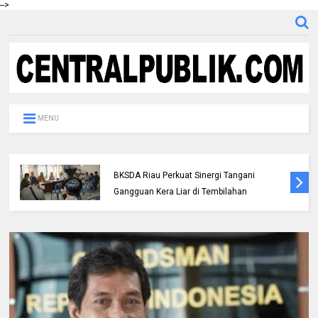
-->
MENU
Polres Inhil bersama Pemkab Inhil dan
BKSDA Riau Perkuat Sinergi Tangani
Gangguan Kera Liar di Tembilahan