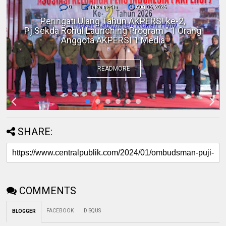
0
fakta media
Aug 06, 2026
Polres Inhil bersama Pemkab Inhil dan
BKSDA Riau Perkuat Sinergi Tangani
Gangguan Kera Liar di Tembilahan
READMORE
SHARE:
COMMENTS
FACEBOOK
DISQUS
BLOGGER