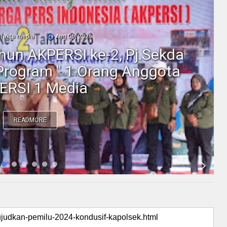
fakta media
Aug 06, 2026
ahun AKPERSI ke-2, Pj.Sekda
Program " 1 Orang Anggota
ERSI 1 Media
READMORE