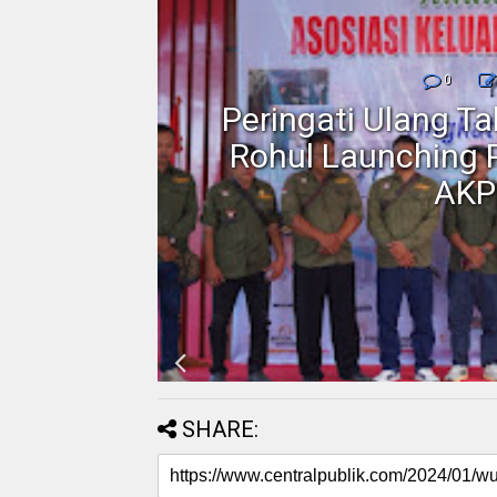
nmor,
0
dan
Peringati Ulang T
Motor
Rohul Launching 
AKP
SHARE: