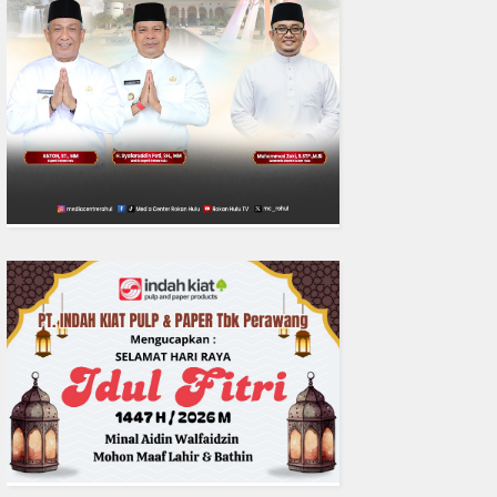
0
fakta media
Aug 06, 2
Polres Inhil bersama Pemkab I
Riau Perkuat Sinergi Tangani
Liar di Tembilaha
READMORE