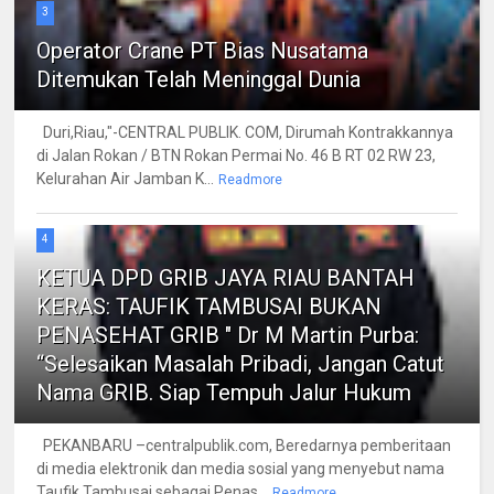
3
Operator Crane PT Bias Nusatama
Ditemukan Telah Meninggal Dunia
Duri,Riau,"-CENTRAL PUBLIK. COM, Dirumah Kontrakkannya
di Jalan Rokan / BTN Rokan Permai No. 46 B RT 02 RW 23,
Kelurahan Air Jamban K...
Readmore
4
KETUA DPD GRIB JAYA RIAU BANTAH
KERAS: TAUFIK TAMBUSAI BUKAN
PENASEHAT GRIB " Dr M Martin Purba:
“Selesaikan Masalah Pribadi, Jangan Catut
Nama GRIB. Siap Tempuh Jalur Hukum
PEKANBARU –centralpublik.com, Beredarnya pemberitaan
di media elektronik dan media sosial yang menyebut nama
Taufik Tambusai sebagai Penas...
Readmore