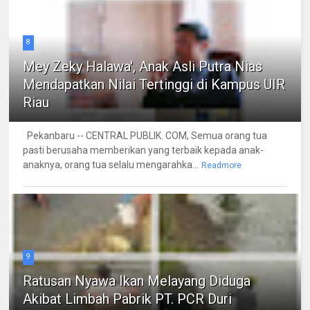
8
Mey Zeky Halawa', Anak Asli Putra Nias
Mendapatkan Nilai Tertinggi di Kampus UIR
Riau
Pekanbaru -- CENTRAL PUBLIK. COM, Semua orang tua
pasti berusaha memberikan yang terbaik kepada anak-
anaknya, orang tua selalu mengarahka...
Readmore
9
Ratusan Nyawa Ikan Melayang Diduga
Akibat Limbah Pabrik PT. PCR Duri