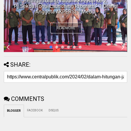
Polres Inhil bersama Pemkab Inhil dan
BKSDA Riau Perkuat Sinergi Tangani
Gangguan Kera Liar di Tembilahan
READMORE
SHARE:
COMMENTS
FACEBOOK
DISQUS
BLOGGER