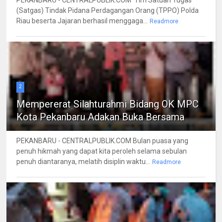
PEKANBARU - CENTRALPUBLIK.COM Tim Satuan Tugas
(Satgas) Tindak Pidana Perdagangan Orang (TPPO) Polda
Riau beserta Jajaran berhasil menggaga...
Readmore
2
Mempererat Silahturahmi Bidang OK MPC
Kota Pekanbaru Adakan Buka Bersama
PEKANBARU - CENTRALPUBLIK.COM Bulan puasa yang
penuh hikmah yang dapat kita peroleh selama sebulan
penuh diantaranya, melatih disiplin waktu...
Readmore