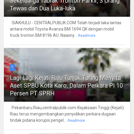
Sekeluarga Tabrak Tronton Parkir, 3 Orang
Tewas dan Dua Luka-luka
SIAKHULU - CENTRALPUBLIK.COM Telah terjadi laka lantas
antara mobil Toyota Avanza BM 1694 QK dengan mobil
truck tronton BM 8196 AU. Naasny...
Readmore
7
Lagi Lagi Kejati Riau Tunjuk Taring Menyita
Aset SPBU Kota Karo, Dalam Perkara PI 10
Persen PT SPRH
Pekanbaru.Riau,centralpublik.com-Kejaksaan Tinggi (Kejati)
Riau terus mengembangkan penyidikan perkara dugaan
tindak pidana korupsi pengel...
Readmore