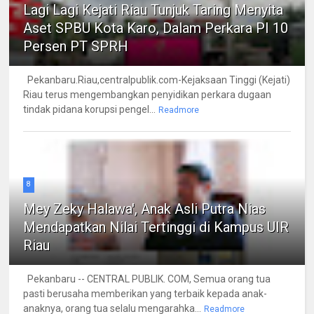
Lagi Lagi Kejati Riau Tunjuk Taring Menyita
Aset SPBU Kota Karo, Dalam Perkara PI 10
Persen PT SPRH
Pekanbaru.Riau,centralpublik.com-Kejaksaan Tinggi (Kejati)
Riau terus mengembangkan penyidikan perkara dugaan
tindak pidana korupsi pengel...
Readmore
8
Mey Zeky Halawa', Anak Asli Putra Nias
Mendapatkan Nilai Tertinggi di Kampus UIR
Riau
Pekanbaru -- CENTRAL PUBLIK. COM, Semua orang tua
pasti berusaha memberikan yang terbaik kepada anak-
anaknya, orang tua selalu mengarahka...
Readmore