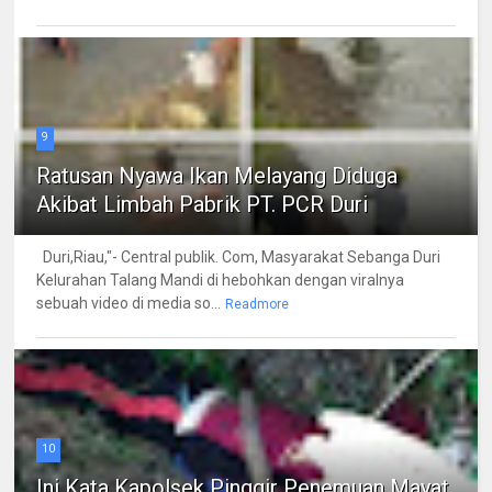
9
Ratusan Nyawa Ikan Melayang Diduga
Akibat Limbah Pabrik PT. PCR Duri
Duri,Riau,"- Central publik. Com, Masyarakat Sebanga Duri
Kelurahan Talang Mandi di hebohkan dengan viralnya
sebuah video di media so...
Readmore
10
Ini Kata Kapolsek Pinggir Penemuan Mayat