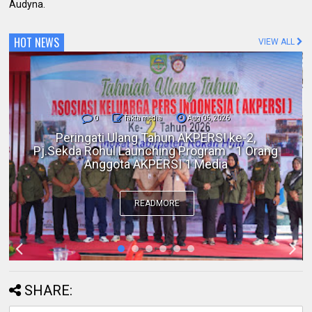
Audyna.
HOT NEWS
VIEW ALL
0
fakta media
Aug 06, 2026
Polres Inhil bersama Pemkab Inhil dan
BKSDA Riau Perkuat Sinergi Tangani
Gangguan Kera Liar di Tembilahan
READMORE
SHARE: