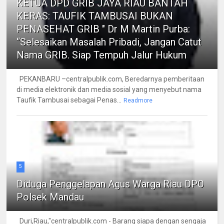
KETUA DPD GRIB JAYA RIAU BANTAH
KERAS: TAUFIK TAMBUSAI BUKAN
PENASEHAT GRIB " Dr M Martin Purba:
“Selesaikan Masalah Pribadi, Jangan Catut
Nama GRIB. Siap Tempuh Jalur Hukum
PEKANBARU –centralpublik.com, Beredarnya pemberitaan
di media elektronik dan media sosial yang menyebut nama
Taufik Tambusai sebagai Penas...
Readmore
5
Diduga Penggelapan Agus Warga Riau DPO
Polsek Mandau
Duri,Riau,"centralpublik.com - Barang siapa dengan sengaja