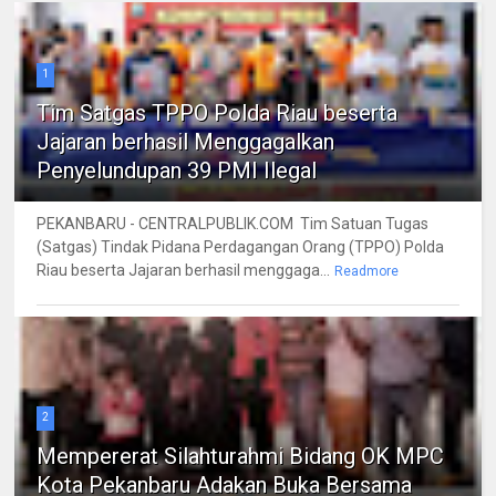
1
Tim Satgas TPPO Polda Riau beserta
Jajaran berhasil Menggagalkan
Penyelundupan 39 PMI Ilegal
PEKANBARU - CENTRALPUBLIK.COM Tim Satuan Tugas
(Satgas) Tindak Pidana Perdagangan Orang (TPPO) Polda
Riau beserta Jajaran berhasil menggaga...
Readmore
2
Mempererat Silahturahmi Bidang OK MPC
Kota Pekanbaru Adakan Buka Bersama