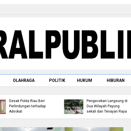
OLAHRAGA
POLITIK
HUKUM
HIBURAN
Deadlock Mediasi 28 Juli
Satresnarkoba Polres
2026, Masyarakat Mesuji
Rohul Tangkap Pengeda
Lanjutkan Reklaming
Sabu di Ujung Batu, Sita
Lahan di Blok O:40, 41, 42
Barang Bukti 3,89 Gram