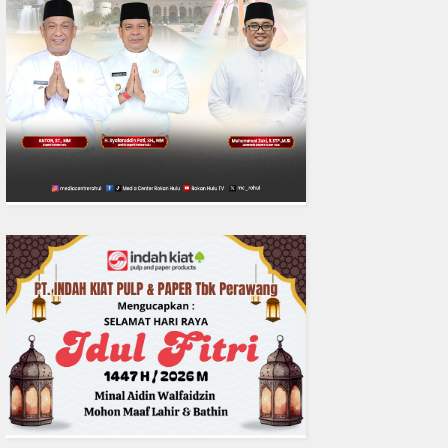
Desak Polda Riau Beri Perlind
Advokat
READMORE