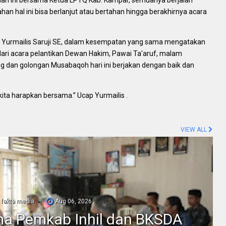
ari ini bersama Ketua LPTQ Kab. Kampar, semuanya berjalan
n hal ini bisa berlanjut atau bertahan hingga berakhirnya acara
 Yurmailis Saruji SE, dalam kesempatan yang sama mengatakan
ari acara pelantikan Dewan Hakim, Pawai Ta'aruf, malam
 dan golongan Musabaqoh hari ini berjakan dengan baik dan
kita harapkan bersama.” Ucap Yurmailis .
VIEW ALL
fakta media
Aug 06, 2026
ama Pemkab Inhil dan BKSDA