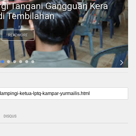
ergi Tangani Gangguan Kera
 di Tembilahan
READMORE
DISQUS