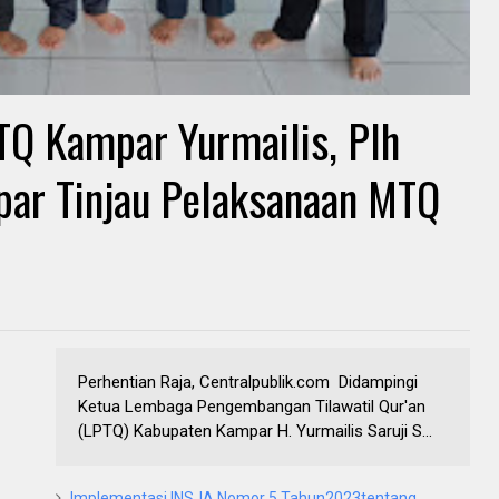
TQ Kampar Yurmailis, Plh
ar Tinjau Pelaksanaan MTQ
Perhentian Raja, Centralpublik.com Didampingi
Ketua Lembaga Pengembangan Tilawatil Qur'an
(LPTQ) Kabupaten Kampar H. Yurmailis Saruji S...
Implementasi INSJA Nomor 5 Tahun2023tentang