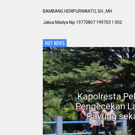
BAMBANG HERIPURWANTO, SH., MH
Jaksa Madya Nip.19770807 199703 1 002
HOT NEWS
0
Kapolresta P
erah
Pengecekan La
ah 3T
Payung seka