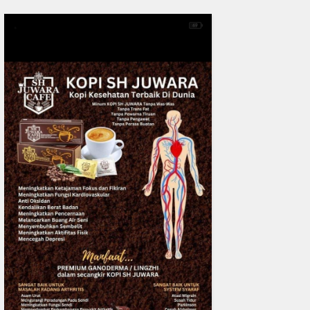
0
fakta media
Aug 05, 2
Bicara di Forum IMT-GT, Ka
Kerusakan Lingkungan pad
Menjadi Ancaman Ke