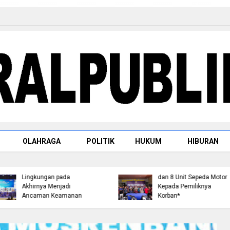
Raja Rambah dr. H.
OLAHRAGA
POLITIK
HUKUM
HIBURAN
Tengku Afrizal Dachlan,
M.M. Paparkan Rencan
Kapolda Riau Lepas Tim
Penataan Kompleks
Ekspedisi Merah Putih
Makam dan
Presisi, Sasar 17 Desa di
Pembangunan Replika
Wilayah 3T
Istana