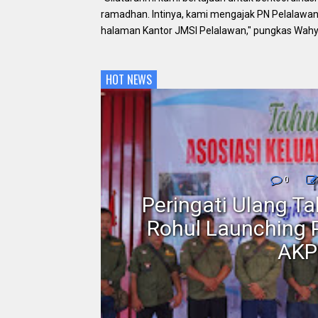
ramadhan. Intinya, kami mengajak PN Pelalawan
halaman Kantor JMSI Pelalawan," pungkas Wahy
HOT NEWS
nmor,
0
dan
Peringati Ulang T
Motor
Rohul Launching 
AKP