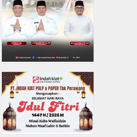
0
fakta media
Aug 06, 2
Polres Inhil bersama Pemkab I
Riau Perkuat Sinergi Tangani
Liar di Tembilaha
READMORE