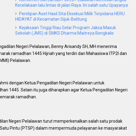
Kecelakaan lalu lintas di jalan Raya. Ini salah satu Upayanya
Penitipan Aset Hasil Sita Eksekusi Milik Terpidana HERU
HIDAYAT di Kecamatan Sijuk-Belitung
Kejaksaan Tinggi Riau Gelar Program Jaksa Masuk
Sekolah (JMS) di SMKS Dharma Maitreya Bengkalis
engadilan Negeri Pelalawan, Benny Arisandy SH, MH menerima
marak ramadhan 1445 Hijriah yang terdiri dari Mahasiswa ITP2I dan
MMI) Pelalawan.
ahmi dengan Ketua Pengadilan Negeri Pelalawan untuk
 1445. Selain itu juga diharapkan agar Ketua Pengadilan Negeri
 semarak ramadhan.
ilan Negeri Pelalawan turut memperkenalkan salah satu prodak
u Satu Pintu (PTSP) dalam mempermuda pelayanan ke masyarakat