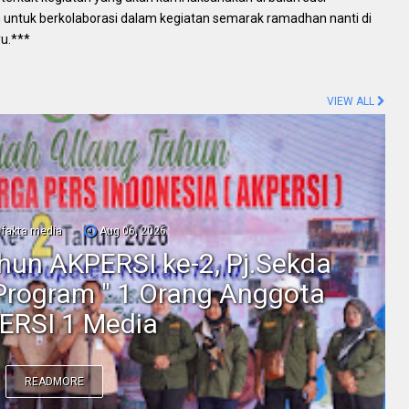
 untuk berkolaborasi dalam kegiatan semarak ramadhan nanti di
u.***
VIEW ALL
fakta media
Aug 06, 2026
ahun AKPERSI ke-2, Pj.Sekda
Program " 1 Orang Anggota
ERSI 1 Media
READMORE