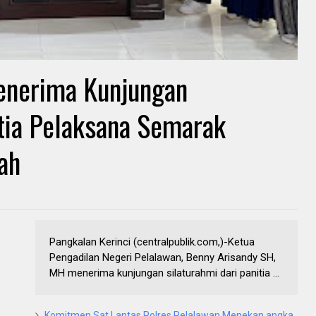
enerima Kunjungan
itia Pelaksana Semarak
ah
Pangkalan Kerinci (centralpublik.com,)-Ketua
Pengadilan Negeri Pelalawan, Benny Arisandy SH,
MH menerima kunjungan silaturahmi dari panitia ...
Komitmen Sat Lantas Polres Pelalawan Menekan angka