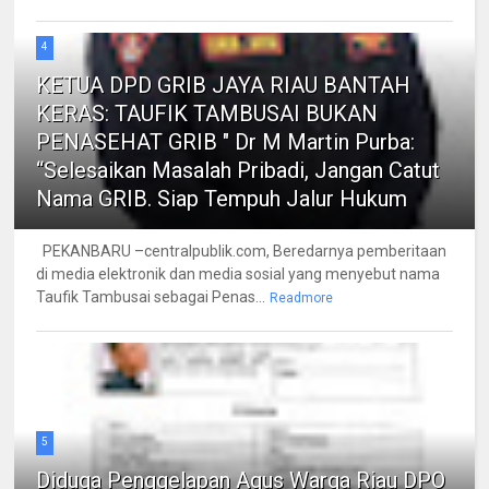
4
KETUA DPD GRIB JAYA RIAU BANTAH
KERAS: TAUFIK TAMBUSAI BUKAN
PENASEHAT GRIB " Dr M Martin Purba:
“Selesaikan Masalah Pribadi, Jangan Catut
Nama GRIB. Siap Tempuh Jalur Hukum
PEKANBARU –centralpublik.com, Beredarnya pemberitaan
di media elektronik dan media sosial yang menyebut nama
Taufik Tambusai sebagai Penas...
Readmore
5
Diduga Penggelapan Agus Warga Riau DPO