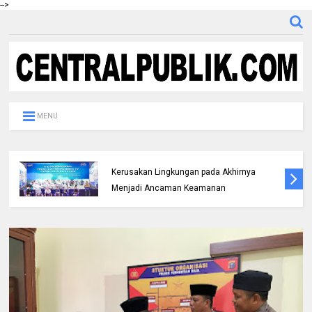
-->
MENU
Berhasil Ungkap Sejumlah Kasus Curanmor,
Polres Rohul Gelar Konferensi Pers dan
Kembalikan Mobil dan 8 Unit Sepeda Motor
Kepada Pemiliknya Korban*