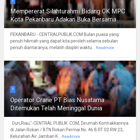
2
Mempererat Silahturahmi Bidang OK MPC
Kota Pekanbaru Adakan Buka Bersama
PEKANBARU - CENTRALPUBLIK.COM Bulan puasa yang
penuh hikmah yang dapat kita peroleh selama sebulan
penuh diantaranya, melatih disiplin waktu...
Readmore
3
Operator Crane PT Bias Nusatama
Ditemukan Telah Meninggal Dunia
Duri,Riau,"-CENTRAL PUBLIK. COM, Dirumah Kontrakkannya
di Jalan Rokan / BTN Rokan Permai No. 46 B RT 02 RW 23,
Kelurahan Air Jamban K...
Readmore