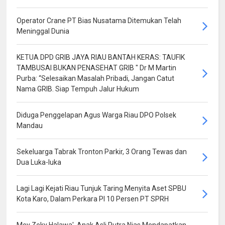
Operator Crane PT Bias Nusatama Ditemukan Telah
Meninggal Dunia
KETUA DPD GRIB JAYA RIAU BANTAH KERAS: TAUFIK
TAMBUSAI BUKAN PENASEHAT GRIB " Dr M Martin
Purba: “Selesaikan Masalah Pribadi, Jangan Catut
Nama GRIB. Siap Tempuh Jalur Hukum
Diduga Penggelapan Agus Warga Riau DPO Polsek
Mandau
Sekeluarga Tabrak Tronton Parkir, 3 Orang Tewas dan
Dua Luka-luka
Lagi Lagi Kejati Riau Tunjuk Taring Menyita Aset SPBU
Kota Karo, Dalam Perkara PI 10 Persen PT SPRH
Mey Zeky Halawa', Anak Asli Putra Nias Mendapatkan