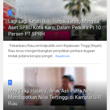
7
Lagi Lagi Kejati Riau Tunjuk Taring Menyita
Aset SPBU Kota Karo, Dalam Perkara PI 10
Persen PT SPRH
Pekanbaru.Riau,centralpublik.com-Kejaksaan Tinggi (Kejati)
Riau terus mengembangkan penyidikan perkara dugaan
tindak pidana korupsi pengel...
Readmore
8
Mey Zeky Halawa', Anak Asli Putra Nias
Mendapatkan Nilai Tertinggi di Kampus UIR
Riau