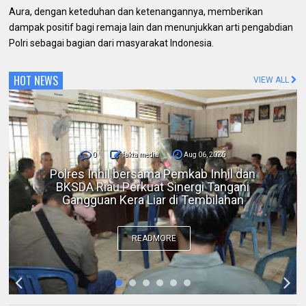
Aura, dengan keteduhan dan ketenangannya, memberikan
dampak positif bagi remaja lain dan menunjukkan arti pengabdian
Polri sebagai bagian dari masyarakat Indonesia.
HOT NEWS
VIEW ALL
0
fakta media
Aug 06, 2026
DPC IKADIN Pekanbaru Kutuk Premanisme,
Desak Polda Riau Beri Perlindungan terhadap
Advokat
READMORE