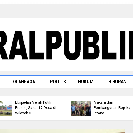
Raja Rambah dr. H.
OLAHRAGA
POLITIK
HUKUM
HIBURAN
Tengku Afrizal Dachlan,
M.M. Paparkan Rencan
Kapolda Riau Lepas Tim
Penataan Kompleks
Ekspedisi Merah Putih
Makam dan
Presisi, Sasar 17 Desa di
Pembangunan Replika
Wilayah 3T
Istana