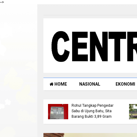
-->
HOME
NASIONAL
EKONOMI
ock Mediasi 28 Juli
Satresnarkoba Polres
 Masyarakat Mesuji
Rohul Tangkap Pengedar
tkan Reklaming
Sabu di Ujung Batu, Sita
 di Blok O:40, 41, 42
Barang Bukti 3,89 Gram