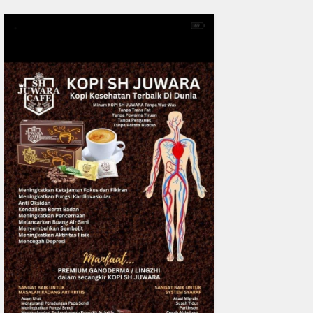
0
fakta media
Aug 05, 2
Bicara di Forum IMT-GT, Ka
Kerusakan Lingkungan pad
Menjadi Ancaman Ke
READMORE