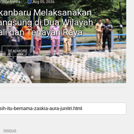
fakta media
Aug 05, 2026
ekanbaru Melaksanakan
ngsung di Dua Wilayah
li dan Tenayan Raya
READMORE
DISQUS