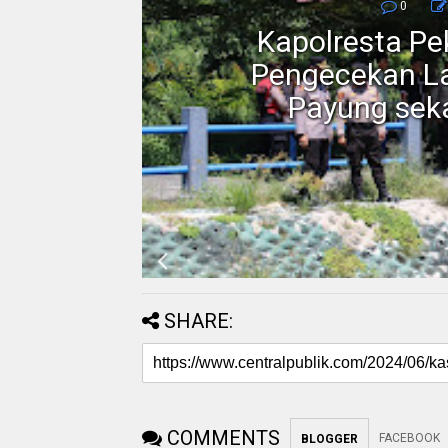
0
Kapolresta P
erah
Pengecekan La
ah 3T
Payung seka
SHARE:
COMMENTS
FACEBOOK
BLOGGER