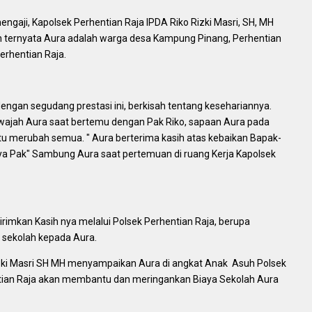
mengaji, Kapolsek Perhentian Raja IPDA Riko Rizki Masri, SH, MH
 ternyata Aura adalah warga desa Kampung Pinang, Perhentian
erhentian Raja.
engan segudang prestasi ini, berkisah tentang kesehariannya.
ut wajah Aura saat bertemu dengan Pak Riko, sapaan Aura pada
 itu merubah semua. " Aura berterima kasih atas kebaikan Bapak-
s ya Pak" Sambung Aura saat pertemuan di ruang Kerja Kapolsek
imkan Kasih nya melalui Polsek Perhentian Raja, berupa
a sekolah kepada Aura.
izki Masri SH MH menyampaikan Aura di angkat Anak Asuh Polsek
ntian Raja akan membantu dan meringankan Biaya Sekolah Aura