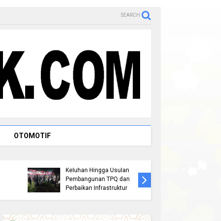
SEARCH
OTOMOTIF
Jemput Aspirasi Warga
a
Bambu Kuning, Robin P
Persiapa
Hutagalung Serap
2026, Pe
Keluhan Hingga Usulan
Rohul Ge
Pembangunan TPQ dan
Bentuk T
Perbaikan Infrastruktur
Penjarin