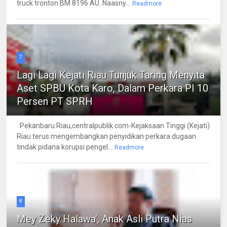
truck tronton BM 8196 AU. Naasny...
Readmore
7
Lagi Lagi Kejati Riau Tunjuk Taring Menyita
Aset SPBU Kota Karo, Dalam Perkara PI 10
Persen PT SPRH
Pekanbaru.Riau,centralpublik.com-Kejaksaan Tinggi (Kejati)
Riau terus mengembangkan penyidikan perkara dugaan
tindak pidana korupsi pengel...
Readmore
8
Mey Zeky Halawa', Anak Asli Putra Nias