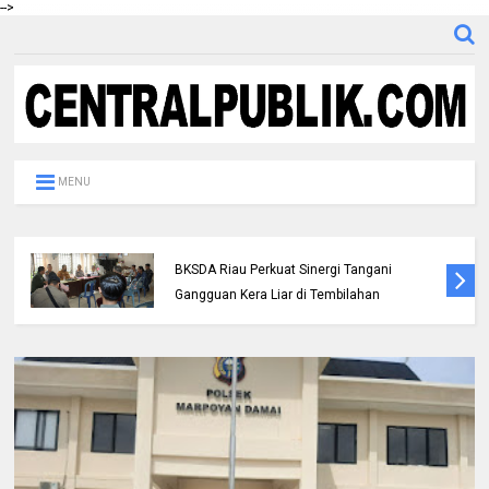
-->
MENU
Polres Inhil bersama Pemkab Inhil dan
BKSDA Riau Perkuat Sinergi Tangani
Gangguan Kera Liar di Tembilahan