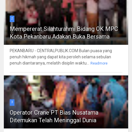
2
Mempererat Silahturahmi Bidang OK MPC
Kota Pekanbaru Adakan Buka Bersama
PEKANBARU - CENTRALPUBLIK.COM Bulan puasa yang
penuh hikmah yang dapat kita peroleh selama sebulan
penuh diantaranya, melatih disiplin waktu...
Readmore
3
Operator Crane PT Bias Nusatama
Ditemukan Telah Meninggal Dunia