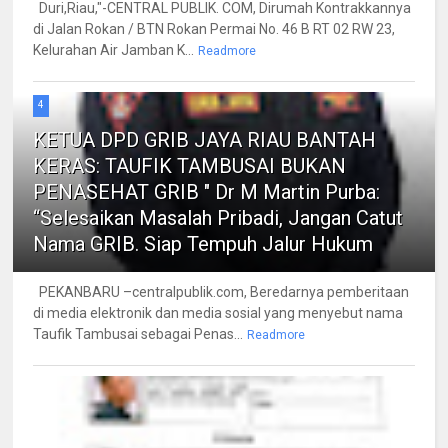
Duri,Riau,"-CENTRAL PUBLIK. COM, Dirumah Kontrakkannya
di Jalan Rokan / BTN Rokan Permai No. 46 B RT 02 RW 23,
Kelurahan Air Jamban K...
Readmore
4
KETUA DPD GRIB JAYA RIAU BANTAH
KERAS: TAUFIK TAMBUSAI BUKAN
PENASEHAT GRIB " Dr M Martin Purba:
“Selesaikan Masalah Pribadi, Jangan Catut
Nama GRIB. Siap Tempuh Jalur Hukum
PEKANBARU –centralpublik.com, Beredarnya pemberitaan
di media elektronik dan media sosial yang menyebut nama
Taufik Tambusai sebagai Penas...
Readmore