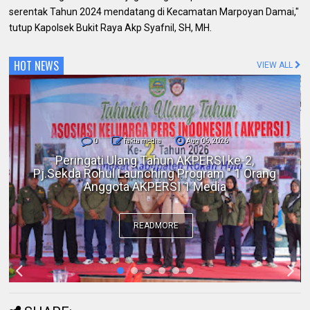
serentak Tahun 2024 mendatang di Kecamatan Marpoyan Damai,"
tutup Kapolsek Bukit Raya Akp Syafnil, SH, MH.
HOT NEWS
VIEW ALL
0
fakta media
Aug 06, 2026
Polres Inhil bersama Pemkab Inhil dan
BKSDA Riau Perkuat Sinergi Tangani
Gangguan Kera Liar di Tembilahan
READMORE