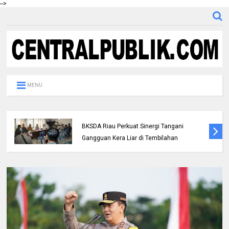
-->
MENU
Polres Inhil bersama Pemkab Inhil dan
BKSDA Riau Perkuat Sinergi Tangani
Gangguan Kera Liar di Tembilahan