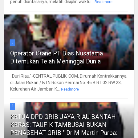
penuh diantaranya, melatih disiplin waktu...
Readmore
3
Operator Crane PT Bias Nusatama
Ditemukan Telah Meninggal Dunia
Duri,Riau,"-CENTRAL PUBLIK. COM, Dirumah Kontrakkannya
di Jalan Rokan / BTN Rokan Permai No. 46 B RT 02 RW 23,
Kelurahan Air Jamban K...
Readmore
4
KETUA DPD GRIB JAYA RIAU BANTAH
KERAS: TAUFIK TAMBUSAI BUKAN
PENASEHAT GRIB " Dr M Martin Purba: