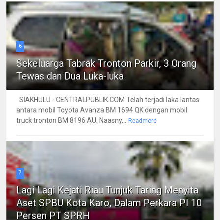
6
Sekeluarga Tabrak Tronton Parkir, 3 Orang
Tewas dan Dua Luka-luka
SIAKHULU - CENTRALPUBLIK.COM Telah terjadi laka lantas
antara mobil Toyota Avanza BM 1694 QK dengan mobil
truck tronton BM 8196 AU. Naasny...
Readmore
7
Lagi Lagi Kejati Riau Tunjuk Taring Menyita
Aset SPBU Kota Karo, Dalam Perkara PI 10
Persen PT SPRH