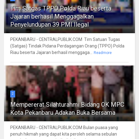
Tim Satgas TPPO Polda Riau beserta
Jajaran berhasil Menggagalkan
Penyelundupan 39 PMI Ilegal
PEKANBARU - CENTRALPUBLIK.COM Tim Satuan Tugas
(Satgas) Tindak Pidana Perdagangan Orang (TPPO) Polda
Riau beserta Jajaran berhasil menggaga...
Readmore
2
Mempererat Silahturahmi Bidang OK MPC
Kota Pekanbaru Adakan Buka Bersama
PEKANBARU - CENTRALPUBLIK.COM Bulan puasa yang
penuh hikmah yang dapat kita peroleh selama sebulan