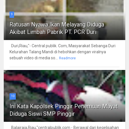
9
Ratusan Nyawa Ikan Melayang Diduga
Akibat Limbah Pabrik PT. PCR Duri
Duri,Riau,"- Central publik. Com, Masyarakat Sebanga Duri
Kelurahan Talang Mandi di hebohkan dengan viralnya
sebuah video di media so...
Readmore
10
Ini Kata Kapolsek Pinggir Penemuan Mayat
Diduga Siswi SMP Pinggir
Balairaja,Riau,"centralpublik.com - Berawal dari kegelisahan