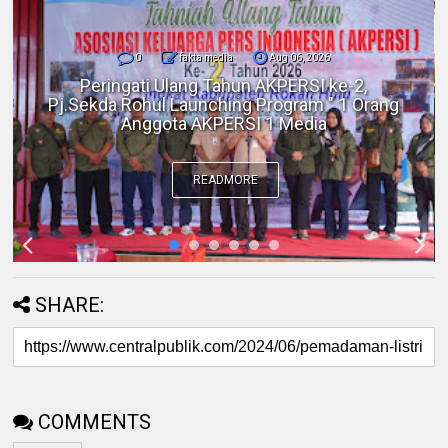
0
fakta media
Aug 06, 2026
Polres Inhil bersama Pemkab Inhil dan
BKSDA Riau Perkuat Sinergi Tangani
Gangguan Kera Liar di Tembilahan
READMORE
SHARE:
COMMENTS