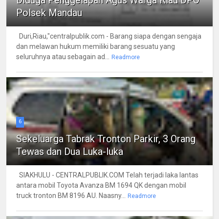
Diduga Penggelapan Agus Warga Riau DPO
Polsek Mandau
Duri,Riau,"centralpublik.com - Barang siapa dengan sengaja
dan melawan hukum memiliki barang sesuatu yang
seluruhnya atau sebagain ad...
Readmore
6
Sekeluarga Tabrak Tronton Parkir, 3 Orang
Tewas dan Dua Luka-luka
SIAKHULU - CENTRALPUBLIK.COM Telah terjadi laka lantas
antara mobil Toyota Avanza BM 1694 QK dengan mobil
truck tronton BM 8196 AU. Naasny...
Readmore