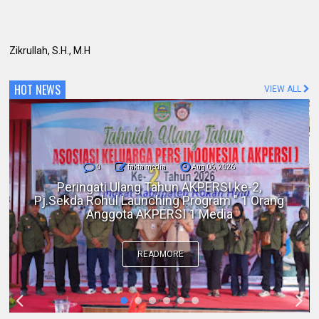
Zikrullah, S.H., M.H
HOT NEWS
VIEW ALL
0
fakta media
Aug 06, 2026
Polres Inhil bersama Pemkab Inhil dan
BKSDA Riau Perkuat Sinergi Tangani
Gangguan Kera Liar di Tembilahan
READMORE