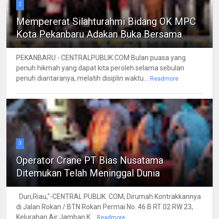
2
Mempererat Silahturahmi Bidang OK MPC
Kota Pekanbaru Adakan Buka Bersama
PEKANBARU - CENTRALPUBLIK.COM Bulan puasa yang
penuh hikmah yang dapat kita peroleh selama sebulan
penuh diantaranya, melatih disiplin waktu...
Readmore
3
Operator Crane PT Bias Nusatama
Ditemukan Telah Meninggal Dunia
Duri,Riau,"-CENTRAL PUBLIK. COM, Dirumah Kontrakkannya
di Jalan Rokan / BTN Rokan Permai No. 46 B RT 02 RW 23,
Kelurahan Air Jamban K...
Readmore