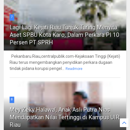
7
Lagi Lagi Kejati Riau Tunjuk Taring Menyita
Aset SPBU Kota Karo, Dalam Perkara PI 10
Persen PT SPRH
Pekanbaru.Riau,centralpublik.com-Kejaksaan Tinggi (Kejati)
Riau terus mengembangkan penyidikan perkara dugaan
tindak pidana korupsi pengel...
Readmore
8
Mey Zeky Halawa', Anak Asli Putra Nias
Mendapatkan Nilai Tertinggi di Kampus UIR
Riau