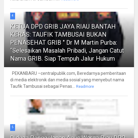
4
KETUA DPD GRIB JAYA RIAU BANTAH
KERAS: TAUFIK TAMBUSAI BUKAN
PENASEHAT GRIB " Dr M Martin Purba:
“Selesaikan Masalah Pribadi, Jangan Catut
Nama GRIB. Siap Tempuh Jalur Hukum
PEKANBARU –centralpublik.com, Beredarnya pemberitaan
di media elektronik dan media sosial yang menyebut nama
Taufik Tambusai sebagai Penas...
Readmore
5