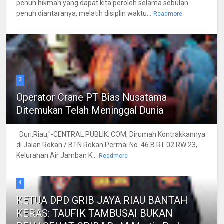
penuh hikmah yang dapat kita peroleh selama sebulan
penuh diantaranya, melatih disiplin waktu...
Readmore
3
Operator Crane PT Bias Nusatama
Ditemukan Telah Meninggal Dunia
Duri,Riau,"-CENTRAL PUBLIK. COM, Dirumah Kontrakkannya
di Jalan Rokan / BTN Rokan Permai No. 46 B RT 02 RW 23,
Kelurahan Air Jamban K...
Readmore
4
KETUA DPD GRIB JAYA RIAU BANTAH
KERAS: TAUFIK TAMBUSAI BUKAN