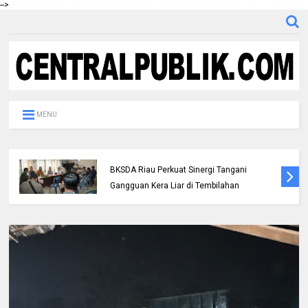
-->
MENU
Polres Inhil bersama Pemkab Inhil dan
BKSDA Riau Perkuat Sinergi Tangani
Gangguan Kera Liar di Tembilahan