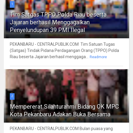
1
Tim Satgas TPPO Polda Riau beserta
Jajaran berhasil Menggagalkan
Penyelundupan 39 PMI Ilegal
PEKANBARU - CENTRALPUBLIK.COM Tim Satuan Tugas
(Satgas) Tindak Pidana Perdagangan Orang (TPPO) Polda
Riau beserta Jajaran berhasil menggaga...
Readmore
2
Mempererat Silahturahmi Bidang OK MPC
Kota Pekanbaru Adakan Buka Bersama
PEKANBARU - CENTRALPUBLIK.COM Bulan puasa yang