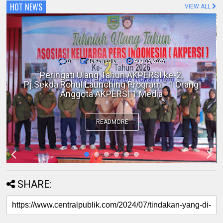
HOT NEWS
VIEW ALL
0
fakta media
Aug 06, 2026
Polres Inhil bersama Pemkab Inhil dan
BKSDA Riau Perkuat Sinergi Tangani
Gangguan Kera Liar di Tembilahan
READMORE
SHARE: