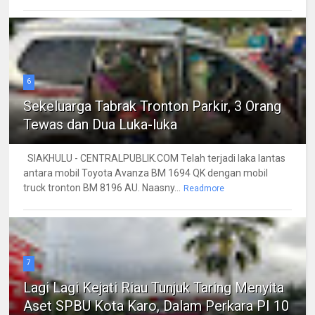
6
Sekeluarga Tabrak Tronton Parkir, 3 Orang
Tewas dan Dua Luka-luka
SIAKHULU - CENTRALPUBLIK.COM Telah terjadi laka lantas
antara mobil Toyota Avanza BM 1694 QK dengan mobil
truck tronton BM 8196 AU. Naasny...
Readmore
7
Lagi Lagi Kejati Riau Tunjuk Taring Menyita
Aset SPBU Kota Karo, Dalam Perkara PI 10