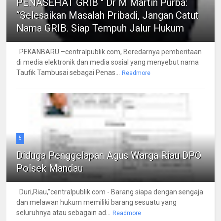
PENASEHAT GRIB " Dr M Martin Purba:
“Selesaikan Masalah Pribadi, Jangan Catut
Nama GRIB. Siap Tempuh Jalur Hukum
PEKANBARU –centralpublik.com, Beredarnya pemberitaan
di media elektronik dan media sosial yang menyebut nama
Taufik Tambusai sebagai Penas...
Readmore
5
Diduga Penggelapan Agus Warga Riau DPO
Polsek Mandau
Duri,Riau,"centralpublik.com - Barang siapa dengan sengaja
dan melawan hukum memiliki barang sesuatu yang
seluruhnya atau sebagain ad...
Readmore