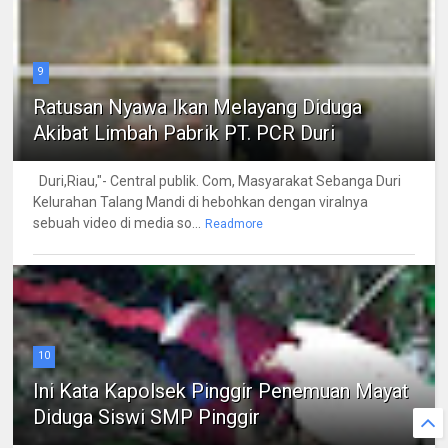
9
Ratusan Nyawa Ikan Melayang Diduga
Akibat Limbah Pabrik PT. PCR Duri
Duri,Riau,"- Central publik. Com, Masyarakat Sebanga Duri
Kelurahan Talang Mandi di hebohkan dengan viralnya
sebuah video di media so...
Readmore
10
Ini Kata Kapolsek Pinggir Penemuan Mayat
Diduga Siswi SMP Pinggir