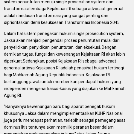
sistem penuntutan menuju single prosecution system dan
transformasi lembaga Kejaksaan RI sebagai advocaat generaal
adalah landasan transformasi yang sangat penting dan
diprioritaskan demi kesuksesan Transformasi Indonesia 2045.
Dalam hal sistem penegakan hukum single prosecution system,
Jaksa akan menjadi pengendali proses penuntutan mulai dari
penyelidikan, penyidikan, penuntutan, dan eksekusi. Dengan
demikian tugas, fungsi dan kewenangan Kejaksaan RI akan lebih
diperkuat.Sedangkan, posisi Kejaksaan RI sebagai advocaat
generaal artinya Kejaksaan RI adalah penasihat hukum tertinggi
bagi Mahkamah Agung Republik Indonesia. Kejaksaan RI
bertanggung jawab untuk memberikan pendapat hukum yang
independen mengenai kasus-kasus yang diajukan ke Mahkamah
Agung RI.
“Banyaknya kewenangan baru bagi aparat penegak hukum
khususnya Jaksa dalam mengimplementasikan KUHP Nasional
juga perlu mendapat perhatian, terlebih sebagai pemegang asas
dominus litis tentunya akan memiliki peranan besar dalam
menentukan arah penegakan hukum,” ujar Jaksa Agung.