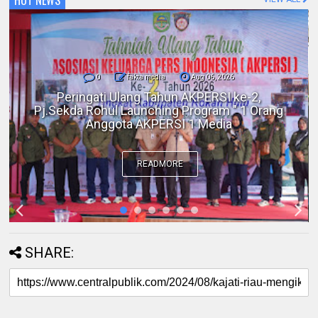
0
fakta media
Aug 06, 2026
Polres Inhil bersama Pemkab Inhil dan
BKSDA Riau Perkuat Sinergi Tangani
Gangguan Kera Liar di Tembilahan
READMORE
SHARE: