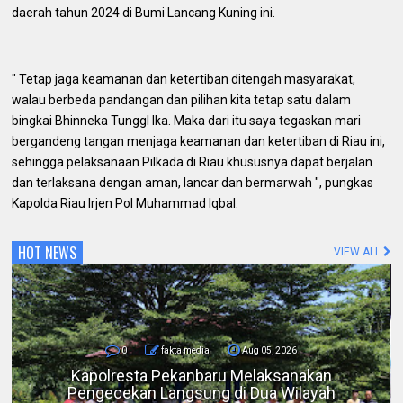
daerah tahun 2024 di Bumi Lancang Kuning ini.
" Tetap jaga keamanan dan ketertiban ditengah masyarakat,
walau berbeda pandangan dan pilihan kita tetap satu dalam
bingkai Bhinneka Tunggl Ika. Maka dari itu saya tegaskan mari
bergandeng tangan menjaga keamanan dan ketertiban di Riau ini,
sehingga pelaksanaan Pilkada di Riau khususnya dapat berjalan
dan terlaksana dengan aman, lancar dan bermarwah ", pungkas
Kapolda Riau Irjen Pol Muhammad Iqbal.
HOT NEWS
VIEW ALL
0
fakta media
Aug 05, 2026
Bicara di Forum IMT-GT, Kapolda Riau:
Kerusakan Lingkungan pada Akhirnya