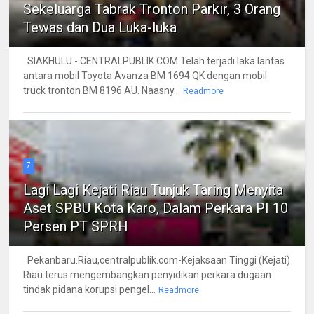
Sekeluarga Tabrak Tronton Parkir, 3 Orang
Tewas dan Dua Luka-luka
SIAKHULU - CENTRALPUBLIK.COM Telah terjadi laka lantas
antara mobil Toyota Avanza BM 1694 QK dengan mobil
truck tronton BM 8196 AU. Naasny...
Readmore
7
Lagi Lagi Kejati Riau Tunjuk Taring Menyita
Aset SPBU Kota Karo, Dalam Perkara PI 10
Persen PT SPRH
Pekanbaru.Riau,centralpublik.com-Kejaksaan Tinggi (Kejati)
Riau terus mengembangkan penyidikan perkara dugaan
tindak pidana korupsi pengel...
Readmore