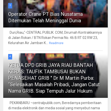
3
Operator Crane PT Bias Nusatama
Ditemukan Telah Meninggal Dunia
Duri,Riau,"-CENTRAL PUBLIK. COM, Dirumah Kontrakkannya
di Jalan Rokan / BTN Rokan Permai No. 46 B RT 02 RW 23,
Kelurahan Air Jamban K...
Readmore
4
KETUA DPD GRIB JAYA RIAU BANTAH
KERAS: TAUFIK TAMBUSAI BUKAN
PENASEHAT GRIB " Dr M Martin Purba:
“Selesaikan Masalah Pribadi, Jangan Catut
Nama GRIB. Siap Tempuh Jalur Hukum
PEKANBARU –centralpublik.com, Beredarnya pemberitaan
di media elektronik dan media sosial yang menyebut nama