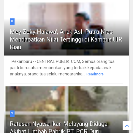
8
Mey Zeky Halawa', Anak Asli Putra Nias
Mendapatkan Nilai Tertinggi di Kampus UIR
Riau
Pekanbaru -- CENTRAL PUBLIK. COM, Semua orang tua
pasti berusaha memberikan yang terbaik kepada anak-
anaknya, orang tua selalu mengarahka...
Readmore
9
Ratusan Nyawa Ikan Melayang Diduga
Akibat Limbah Pabrik PT. PCR Duri