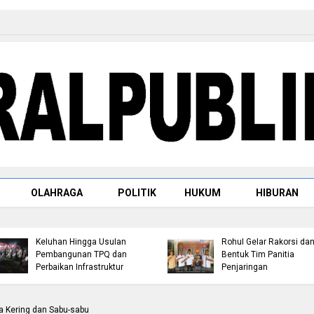
OLAHRAGA
POLITIK
HUKUM
HIBURAN
Jemput Aspirasi Warga
Bambu Kuning, Robin P
Persiapan Musorkablub
Hutagalung Serap
2026, Pengurus KONI
Keluhan Hingga Usulan
Rohul Gelar Rakorsi da
Pembangunan TPQ dan
Bentuk Tim Panitia
Perbaikan Infrastruktur
Penjaringan