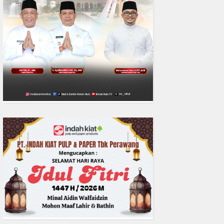
0
fakta media
Aug 06, 2
DPC IKADIN Pekanbaru Kutuk
Desak Polda Riau Beri Perlind
Advokat
READMORE