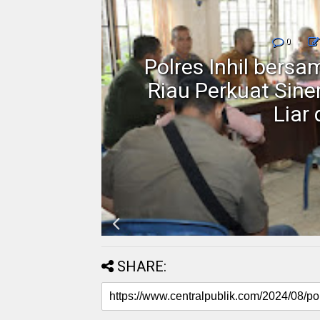
0
rakat
Polres Inhil bers
 Blok
Riau Perkuat Sin
Liar
SHARE: