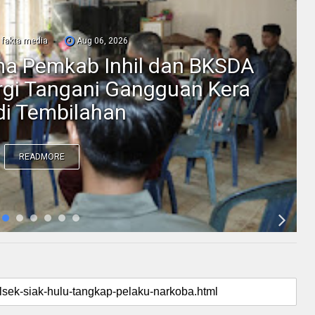
fakta media
Aug 06, 2026
ama Pemkab Inhil dan BKSDA
ergi Tangani Gangguan Kera
 di Tembilahan
READMORE