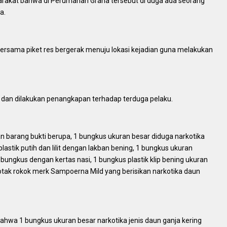
arakat bahwa di Perumahan Graha tersebut di duga ada seorang
a.
bersama piket res bergerak menuju lokasi kejadian guna melakukan
 dan dilakukan penangkapan terhadap terduga pelaku.
n barang bukti berupa, 1 bungkus ukuran besar diduga narkotika
lastik putih dan lilit dengan lakban bening, 1 bungkus ukuran
 bungkus dengan kertas nasi, 1 bungkus plastik klip bening ukuran
kotak rokok merk Sampoerna Mild yang berisikan narkotika daun
bahwa 1 bungkus ukuran besar narkotika jenis daun ganja kering