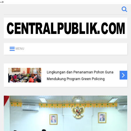
-->
MENU
Peringati Hari Jadi Ke-69 Provinsi Riau
Wabup Syafaruddin Poti Sampaikan Pesan
Penguatan Ekonomi dan Refleksi Pelayanan