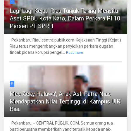
7
Lagi Lagi Kejati Riau Tunjuk Taring Menyita
Aset SPBU Kota Karo, Dalam Perkara PI 10
Persen PT SPRH
Pekanbaru.Riau,centralpublik.com-Kejaksaan Tinggi (Kejati)
Riau terus mengembangkan penyidikan perkara dugaan
tindak pidana korupsi pengel...
Readmore
8
Mey Zeky Halawa', Anak Asli Putra Nias
Mendapatkan Nilai Tertinggi di Kampus UIR
Riau
Pekanbaru -- CENTRAL PUBLIK. COM, Semua orang tua
pasti berusaha memberikan yang terbaik kepada anak-