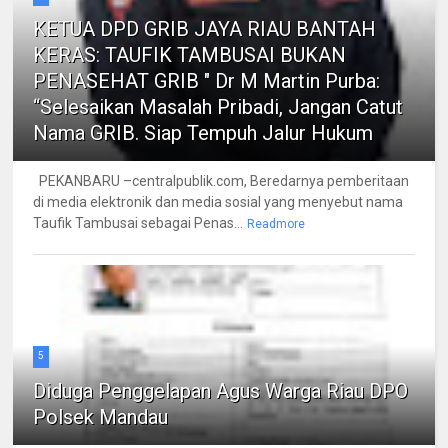
KETUA DPD GRIB JAYA RIAU BANTAH
KERAS: TAUFIK TAMBUSAI BUKAN
PENASEHAT GRIB " Dr M Martin Purba:
“Selesaikan Masalah Pribadi, Jangan Catut
Nama GRIB. Siap Tempuh Jalur Hukum
PEKANBARU –centralpublik.com, Beredarnya pemberitaan
di media elektronik dan media sosial yang menyebut nama
Taufik Tambusai sebagai Penas...
Readmore
5
Diduga Penggelapan Agus Warga Riau DPO
Polsek Mandau