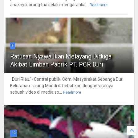
anaknya, orang tua selalu mengarahka...
Readmore
9
Ratusan Nyawa Ikan Melayang Diduga
Akibat Limbah Pabrik PT. PCR Duri
Duri,Riau,"- Central publik. Com, Masyarakat Sebanga Duri
Kelurahan Talang Mandi di hebohkan dengan viralnya
sebuah video di media so...
Readmore
10