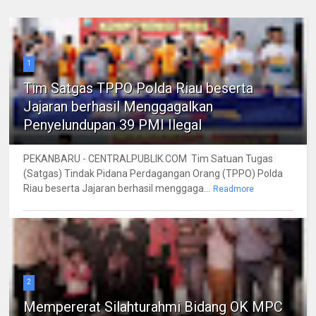
1
Tim Satgas TPPO Polda Riau beserta
Jajaran berhasil Menggagalkan
Penyelundupan 39 PMI Ilegal
PEKANBARU - CENTRALPUBLIK.COM Tim Satuan Tugas
(Satgas) Tindak Pidana Perdagangan Orang (TPPO) Polda
Riau beserta Jajaran berhasil menggaga...
Readmore
2
Mempererat Silahturahmi Bidang OK MPC