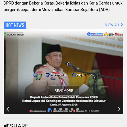
DPRD dengan Bekerja Keras, Bekerja Ikhlas dan Kerja Cerdas untuk
bergerak cepat demi Mewujudkan Kampar Sejahtera.(ADV)
HOT NEWS
VIEW ALL
0
fakta media
Aug 09, 2026
Pemda dan Polres Rokan Hulu Intens
Berkoordinasi untuk Penyusunan Perda
Lingkungan dan Penanaman Pohon Guna
Mendukung Program Green Policing
READMORE
SHARE: